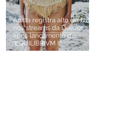
Anitta registra alta de 128%
nos streams da Deezer
após lançamento de
"EQUILIBRIVM II"