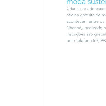
moda susten
Coluna do Vasques
#Descompl
Crianças e adolescent
oficina gratuita de 
acontecem entre os d
Sessions
DESIMAGINAR
Nhanhá, localizado 
inscrições são gratu
pelo telefone (67) 99