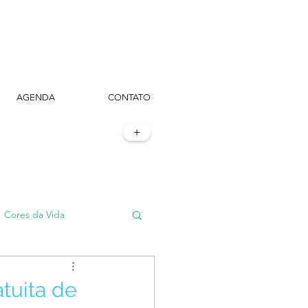
AGENDA
CONTATO
+
Cores da Vida
#TôemSampa, meu!
atuita de