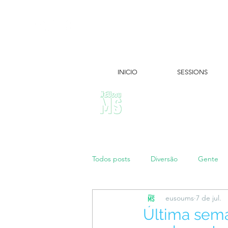
INICIO
SESSIONS
ÚLTIMAS NOTÍCIAS:
Todos posts
Diversão
Gente
eusoums
7 de jul.
Papo de Mãe
#maratonei
Última sema