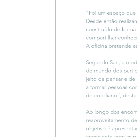
“Foi um espaço que 
Desde então realizam
construído de forma
compartilhar conheci
A oficina pretende e
Segundo San, a moda 
de mundo dos partici
jeito de pensar e de
a formar pessoas co
do cotidiano”, desta
Ao longo dos encont
reaproveitamento de 
objetivo é apresenta
consciente com as p