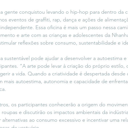
a gente conquistou levando o hip-hop para dentro da 
os eventos de graffiti, rap, dança e ações de alimentaç
 independente. Essa oficina é mais um passo nessa cam
mento e arte com as crianças e adolescentes da Nhanhá
stimular reflexões sobre consumo, sustentabilidade e id
sustentável pode ajudar a desenvolver a autoestima e a
pantes. “A arte pode levar à criação do próprio estilo, 
 gerir a vida. Quando a criatividade é despertada desde 
m mais autoestima, autonomia e capacidade de enfrentar
ca.
ros, os participantes conhecerão a origem do movimen
roupas e discutirão os impactos ambientais da indústri
r alternativas ao consumo excessivo e incentivar uma rel
eças de vestuário.