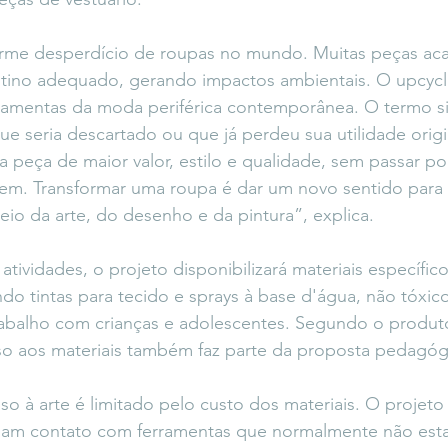
rme desperdício de roupas no mundo. Muitas peças ac
tino adequado, gerando impactos ambientais. O upcycli
ramentas da moda periférica contemporânea. O termo sig
ue seria descartado ou que já perdeu sua utilidade origi
 peça de maior valor, estilo e qualidade, sem passar p
agem. Transformar uma roupa é dar um novo sentido para e
eio da arte, do desenho e da pintura”, explica.
 atividades, o projeto disponibilizará materiais específic
ndo tintas para tecido e sprays à base d'água, não tóxico
balho com crianças e adolescentes. Segundo o produtor
so aos materiais também faz parte da proposta pedagóg
o à arte é limitado pelo custo dos materiais. O projeto 
nham contato com ferramentas que normalmente não esta