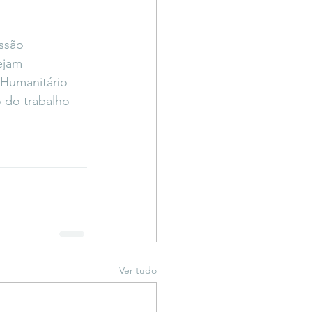
ssão 
ejam 
Humanitário 
 do trabalho 
Ver tudo