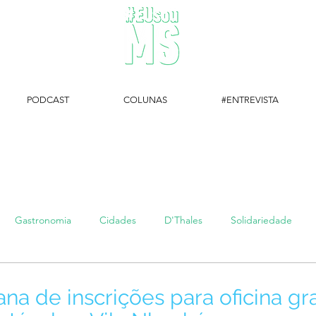
PODCAST
COLUNAS
#ENTREVISTA
#EUsouMS Entrevista: Descubra arte com a Galeria MEIA SETE
Gastronomia
Cidades
D'Thales
Solidariedade
#setembroamarelo
Luke do Dia
Arq + Cine
#publi
na de inscrições para oficina gr