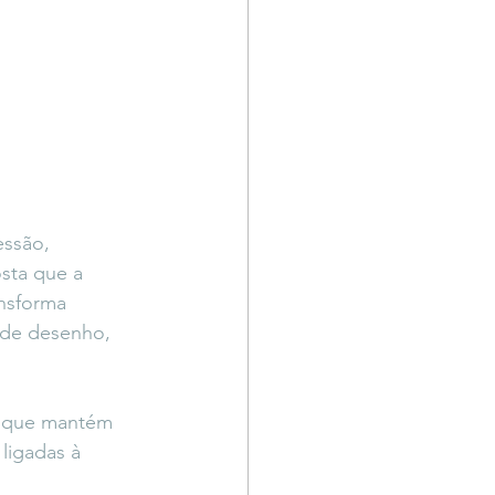
essão, 
sta que a 
ansforma 
 de desenho, 
z, que mantém 
ligadas à 