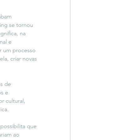
abam 
ng se tornou 
nifica, na 
nal e 
or um processo 
la, criar novas 
os de 
s e 
 cultural, 
ica.
possibilita que 
riam ao 