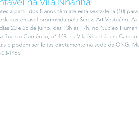
tável na Vila Nhanhá
icaLara
#entrevista
Entre Palavras
Fora da Curva
es a partir dos 8 anos têm até esta sexta-feira (10) para 
moda sustentável promovida pela Screw Art Vestuário. As 
ias 20 e 25 de julho, das 13h às 17h, no Núcleo Humanit
Saiba Direito
na Rua do Comércio, nº 149, na Vila Nhanhá, em Campo 
itas e podem ser feitas diretamente na sede da ONG. Ma
203-1465.