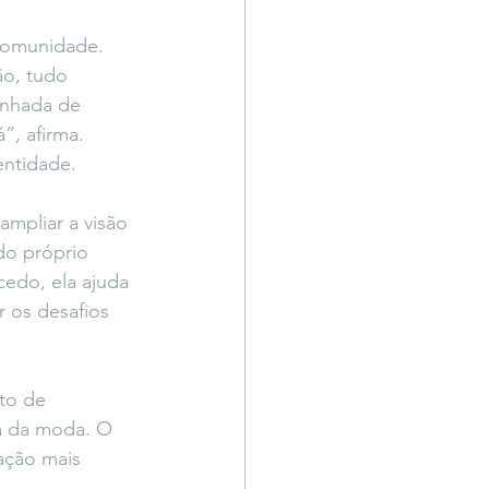
comunidade. 
ão, tudo 
inhada de 
”, afirma.
entidade. 
mpliar a visão 
do próprio 
cedo, ela ajuda 
 os desafios 
to de 
a da moda. O 
ação mais 