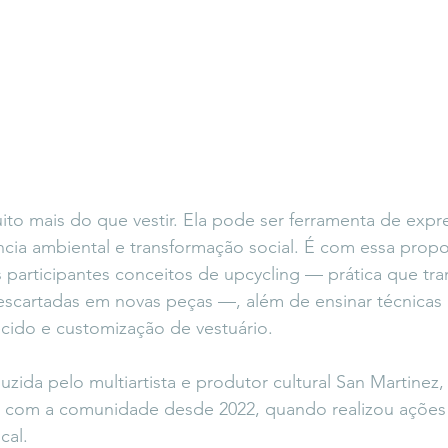
o mais do que vestir. Ela pode ser ferramenta de expr
ência ambiental e transformação social. É com essa propo
s participantes conceitos de upcycling — prática que tr
descartadas em novas peças —, além de ensinar técnicas
tecido e customização de vestuário.
duzida pelo multiartista e produtor cultural San Martine
 com a comunidade desde 2022, quando realizou ações 
cal.