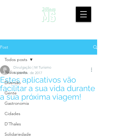
Post
Todos posts
Divulgação | M Turismo
Todos posts
14 de fev. de 2017
Estes aplicativos vão
Diversão
facilitar a sua vida durante
Gente
a sua próxima viagem!
Gastronomia
Cidades
D'Thales
Solidariedade