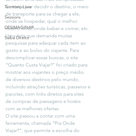
Começa por decidir o destino, o meio 
Território Livre
de transporte para se chegar a ele, 
Sessions
onde se hospedar, qual o melhor 
DESIMAGINAR
roteiro local, onde beber e comer, etc. 
Uma lista que demanda muitas 
Saiba Direito
pesquisas para adequar cada item ao 
gosto e ao bolso do viajante. Para 
descomplicar essas buscas, o site 
“Quanto Custa Viajar?” foi criado para 
mostrar aos viajantes o preço médio 
de diversos destinos pelo mundo, 
incluindo atrações turísticas, passeios e 
pacotes, com links diretos para sites 
de compras de passagens e hotéis 
com as melhores ofertas.
O site passou a contar com uma 
ferramenta, chamada “Pra Onde 
Viajar?”, que permite a escolha do 