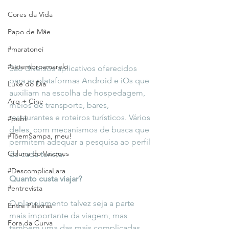
Cores da Vida
Papo de Mãe
#maratonei
#setembroamarelo
São diversos aplicativos oferecidos 
para as plataformas Android e iOs que 
Luke do Dia
auxiliam na escolha de hospedagem, 
Arq + Cine
meios de transporte, bares, 
restaurantes e roteiros turísticos. Vários 
#publi
deles, com mecanismos de busca que 
#TôemSampa, meu!
permitem adequar a pesquisa ao perfil 
Coluna do Vasques
de cada turista.
#DescomplicaLara
Quanto custa viajar? 
#entrevista
O planejamento talvez seja a parte 
Entre Palavras
mais importante da viagem, mas 
Fora da Curva
também uma das mais complicadas. 