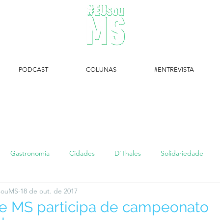
PODCAST
COLUNAS
#ENTREVISTA
#EUsouMS Entrevista: Descubra arte com a Galeria MEIA SETE
Gastronomia
Cidades
D'Thales
Solidariedade
UsouMS
18 de out. de 2017
#setembroamarelo
Luke do Dia
Arq + Cine
#publi
e MS participa de campeonato