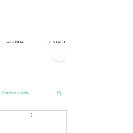
AGENDA
CONTATO
+
Cores da Vida
#TôemSampa, meu!