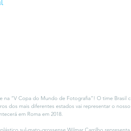
l
icaLara
#entrevista
Entre Palavras
Fora da Curva
Saiba Direito
nte na “V Copa do Mundo de Fotografia”! O time Brasil
iros dos mais diferentes estados vai representar o nosso
ntecerá em Roma em 2018.
a plástico sul-mato-grossense Wilmar Carrilho representa