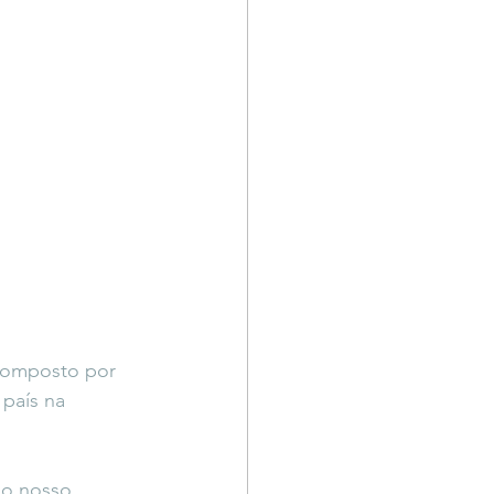
Território Livre
 composto por 
 país na 
 o nosso 