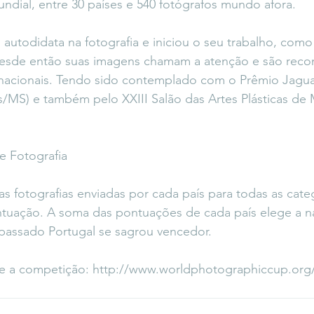
dial, entre 30 países e 540 fotógrafos mundo afora.
 autodidata na fotografia e iniciou o seu trabalho, como
 Desde então suas imagens chamam a atenção e são reco
 nacionais. Tendo sido contemplado com o Prêmio Jagua
s/MS) e também pelo XXIII Salão das Artes Plásticas de
 Fotografia
as fotografias enviadas por cada país para todas as cate
tuação. A soma das pontuações de cada país elege a n
passado Portugal se sagrou vencedor.
re a competição: http://www.worldphotographiccup.org