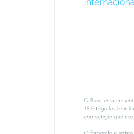
internaciona
Coluna do Vasques
#Descompl
Sessions
DESIMAGINAR
O Brasil está prese
18 fotógrafos brasile
competição que aco
O fotografo e artist