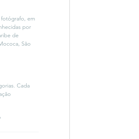
 fotógrafo, em 
nhecidas por 
ribe de 
 Mococa, São 
gorias. Cada 
ação 
/