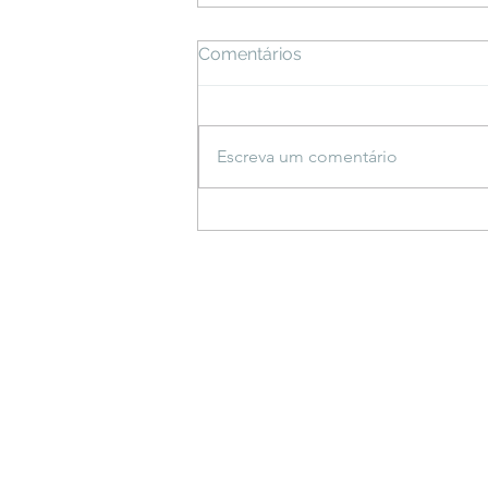
Comentários
Escreva um comentário
Espetáculo inspirado em
saberes indígenas estreia
em Bonito e propõe
reflexão sobre a criação do
mundo