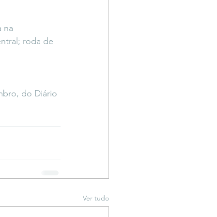
 na 
tral; roda de 
 
bro, do Diário 
Ver tudo