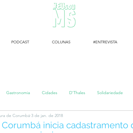
PODCAST
COLUNAS
#ENTREVISTA
#EUsouMS Entrevista: Descubra arte com a Galeria MEIA SETE
Gastronomia
Cidades
D'Thales
Solidariedade
itura de Corumbá
3 de jan. de 2018
#setembroamarelo
Luke do Dia
Arq + Cine
#publi
 Corumbá inicia cadastramento 