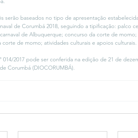
á.
ês serão baseados no tipo de apresentação estabelecida
val de Corumbá 2018, seguindo a tipificação: palco cen
l; carnaval de Albuquerque; concurso da corte de momo;
orte de momo; atividades culturais e apoios culturais.
n° 014/2017 pode ser conferida na edição de 21 de dezem
io de Corumbá (DIOCORUMBÁ).