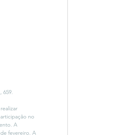
Território Livre
, 659.
ealizar 
rticipação no 
ento. A 
e fevereiro. A 