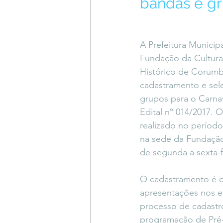
bandas e gr
Coluna do Vasques
#Descompl
A Prefeitura Municip
Sessions
DESIMAGINAR
Fundação da Cultura
Histórico de Corumbá
cadastramento e sel
grupos para o Carnav
Edital n° 014/2017. O
realizado no período
na sede da Fundação
de segunda a sexta-f
O cadastramento é ob
apresentações nos e
processo de cadastr
programação de Pré-C