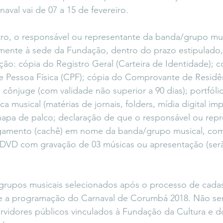
val vai de 07 a 15 de fevereiro.
stro, o responsável ou representante da banda/grupo mus
ente à sede da Fundação, dentro do prazo estipulado
o: cópia do Registro Geral (Carteira de Identidade); c
e Pessoa Física (CPF); cópia do Comprovante de Residê
cônjuge (com validade não superior a 90 dias); portfólio
 musical (matérias de jornais, folders, mídia digital imp
mapa de palco; declaração de que o responsável ou repr
gamento (cachê) em nome da banda/grupo musical, com
DVD com gravação de 03 músicas ou apresentação (serã
rupos musicais selecionados após o processo de cada
e a programação do Carnaval de Corumbá 2018. Não ser
vidores públicos vinculados à Fundação da Cultura e d