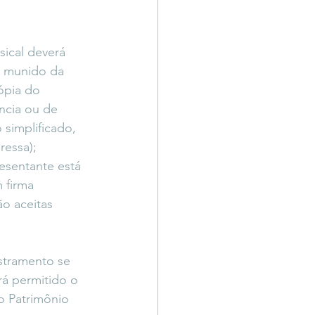
ical deverá 
, munido da 
ópia do 
ncia ou de 
 simplificado, 
ressa); 
esentante está 
 firma 
o aceitas 
stramento se 
á permitido o 
o Patrimônio 