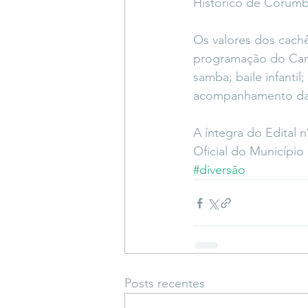
Histórico de Corumb
Os valores dos cach
programação do Carna
samba; baile infanti
acompanhamento da c
A íntegra do Edital 
Oficial do Municíp
#diversão
Posts recentes