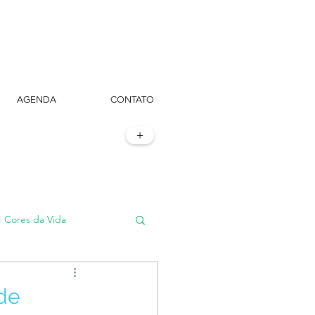
AGENDA
CONTATO
+
Cores da Vida
#TôemSampa, meu!
de