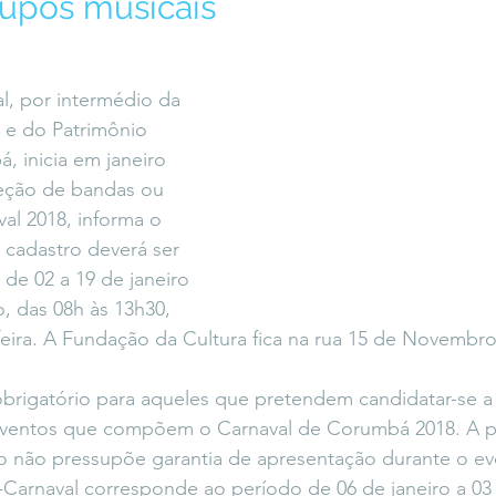
upos musicais
icaLara
#entrevista
Entre Palavras
Fora da Curva
al, por intermédio da 
Saiba Direito
 e do Patrimônio 
, inicia em janeiro 
eção de bandas ou 
al 2018, informa o 
 cadastro deverá ser 
 de 02 a 19 de janeiro 
, das 08h às 13h30, 
eira. A Fundação da Cultura fica na rua 15 de Novembro
rigatório para aqueles que pretendem candidatar-se a r
ventos que compõem o Carnaval de Corumbá 2018. A pa
o não pressupõe garantia de apresentação durante o ev
arnaval corresponde ao período de 06 de janeiro a 03 d