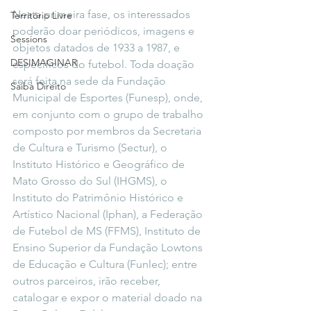
Nesta primeira fase, os interessados 
Território Livre
poderão doar periódicos, imagens e 
Sessions
objetos datados de 1933 a 1987, e 
DESIMAGINAR
específicos do futebol. Toda doação 
será feita na sede da Fundação 
Saiba Direito
Municipal de Esportes (Funesp), onde, 
em conjunto com o grupo de trabalho 
composto por membros da Secretaria 
de Cultura e Turismo (Sectur), o 
Instituto Histórico e Geográfico de 
Mato Grosso do Sul (IHGMS), o 
Instituto do Patrimônio Histórico e 
Artístico Nacional (Iphan), a Federação 
de Futebol de MS (FFMS), Instituto de 
Ensino Superior da Fundação Lowtons 
de Educação e Cultura (Funlec); entre 
outros parceiros, irão receber, 
catalogar e expor o material doado na 