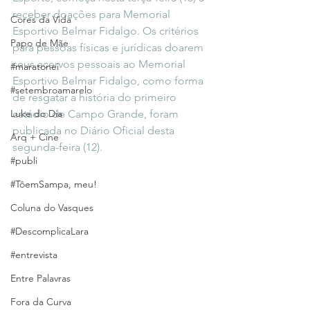
receber doações para Memorial 
Cores da Vida
Esportivo Belmar Fidalgo. Os critérios 
Papo de Mãe
para pessoas físicas e jurídicas doarem 
seus acervos pessoais ao Memorial 
#maratonei
Esportivo Belmar Fidalgo, como forma 
#setembroamarelo
de resgatar a história do primeiro 
Luke do Dia
estádio de Campo Grande, foram 
publicada no Diário Oficial desta 
Arq + Cine
segunda-feira (12).
#publi
#TôemSampa, meu!
Coluna do Vasques
#DescomplicaLara
#entrevista
Entre Palavras
Fora da Curva