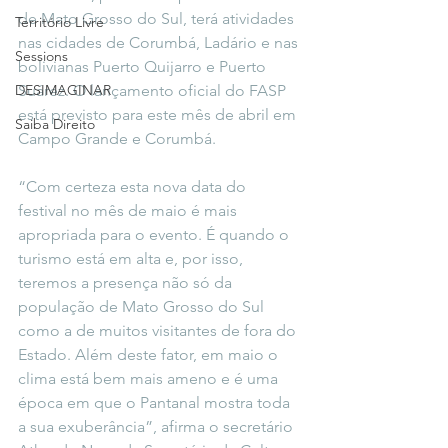
de Mato Grosso do Sul, terá atividades 
Território Livre
nas cidades de Corumbá, Ladário e nas 
Sessions
bolivianas Puerto Quijarro e Puerto 
DESIMAGINAR
Suárez. O lançamento oficial do FASP 
está previsto para este mês de abril em 
Saiba Direito
Campo Grande e Corumbá.
“Com certeza esta nova data do 
festival no mês de maio é mais 
apropriada para o evento. É quando o 
turismo está em alta e, por isso, 
teremos a presença não só da 
população de Mato Grosso do Sul 
como a de muitos visitantes de fora do 
Estado. Além deste fator, em maio o 
clima está bem mais ameno e é uma 
época em que o Pantanal mostra toda 
a sua exuberância”, afirma o secretário 