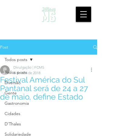
Post
Todos posts
Divulgação | FCMS
Todos posts
2 de abr. de 2018
Festival América do Sul
Diversão
Pantanal será de 24 a 27
Gente
de maio, define Estado
Gastronomia
Cidades
D'Thales
Solidariedade