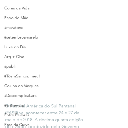
Cores da Vida
Papo de Mãe
#maratonei
#setembroamarelo
Luke do Dia
Arq + Cine
#publi
#TôemSampa, meu!
Coluna do Vasques
#DescomplicaLara
#entrevista
O Festival América do Sul Pantanal 
(FASP) vai acontecer entre 24 e 27 de 
Entre Palavras
maio de 2018. A décima quarta edição 
Fora da Curva
do evento, produzido pelo Governo 