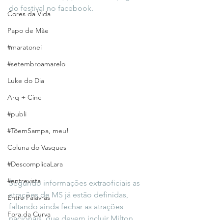
do festival no facebook.
Cores da Vida
Papo de Mãe
#maratonei
#setembroamarelo
Luke do Dia
Arq + Cine
#publi
#TôemSampa, meu!
Coluna do Vasques
#DescomplicaLara
#entrevista
Segundo informações extraoficiais as 
atrações de MS já estão definidas, 
Entre Palavras
faltando ainda fechar as atrações 
Fora da Curva
nacionais, que devem incluir Milton 