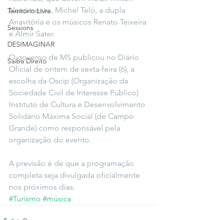
Nascimento, Michel Teló, a dupla 
Território Livre
Anavitória e os músicos Renato Teixeira 
Sessions
e Almir Sater.
DESIMAGINAR
O governo de MS publicou no Diário 
Saiba Direito
Oficial de ontem de sexta-feira (6), a 
escolha da Oscip (Organização da 
Sociedade Civil de Interesse Público) 
Instituto de Cultura e Desenvolvimento 
Solidário Máxima Social (de Campo 
Grande) como responsável pela 
organização do evento.
A previsão é de que a programação 
completa seja divulgada oficialmente 
nos próximos dias.
#Turismo
#música