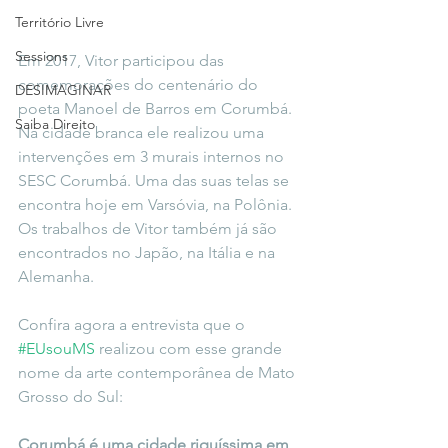
Território Livre
Sessions
Em 2017, Vitor participou das 
comemorações do centenário do 
DESIMAGINAR
poeta Manoel de Barros em Corumbá. 
Saiba Direito
Na cidade branca ele realizou uma 
intervenções em 3 murais internos no 
SESC Corumbá. Uma das suas telas se 
encontra hoje em Varsóvia, na Polônia. 
Os trabalhos de Vitor também já são 
encontrados no Japão, na Itália e na 
Alemanha.
Confira agora a entrevista que o 
#EUsouMS
 realizou com esse grande 
nome da arte contemporânea de Mato 
Grosso do Sul:
Corumbá é uma cidade riquíssima em 