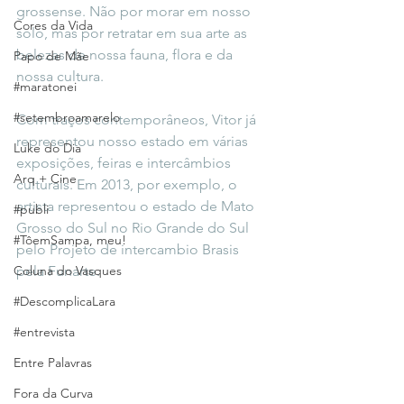
grossense. Não por morar em nosso 
Cores da Vida
solo, mas por retratar em sua arte as 
belezas de nossa fauna, flora e da 
Papo de Mãe
nossa cultura.
#maratonei
#setembroamarelo
Com traços contemporâneos, Vitor já 
representou nosso estado em várias 
Luke do Dia
exposições, feiras e intercâmbios 
Arq + Cine
culturais. Em 2013, por exemplo, o 
artista representou o estado de Mato 
#publi
Grosso do Sul no Rio Grande do Sul 
#TôemSampa, meu!
pelo Projeto de intercambio Brasis 
Coluna do Vasques
pela Funarte.
#DescomplicaLara
#entrevista
Entre Palavras
Fora da Curva