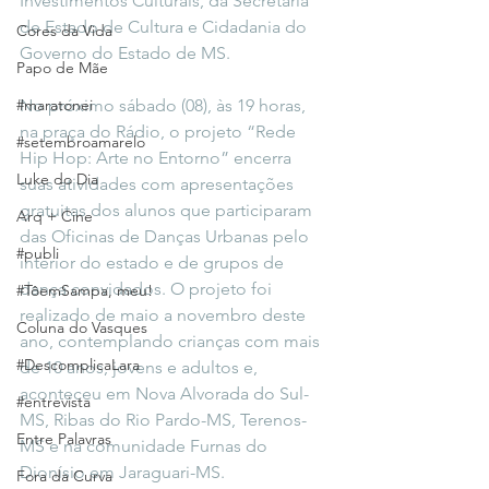
Investimentos Culturais, da Secretaria 
de Estado de Cultura e Cidadania do 
Cores da Vida
Governo do Estado de MS. 
Papo de Mãe
#maratonei
No próximo sábado (08), às 19 horas, 
na praça do Rádio, o projeto “Rede 
#setembroamarelo
Hip Hop: Arte no Entorno” encerra 
Luke do Dia
suas atividades com apresentações 
gratuitas dos alunos que participaram 
Arq + Cine
das Oficinas de Danças Urbanas pelo 
#publi
interior do estado e de grupos de 
dança convidados. O projeto foi 
#TôemSampa, meu!
realizado de maio a novembro deste 
Coluna do Vasques
ano, contemplando crianças com mais 
#DescomplicaLara
de 10 anos, jovens e adultos e, 
aconteceu em Nova Alvorada do Sul-
#entrevista
MS, Ribas do Rio Pardo-MS, Terenos-
Entre Palavras
MS e na comunidade Furnas do 
Dionísio em Jaraguari-MS. 
Fora da Curva