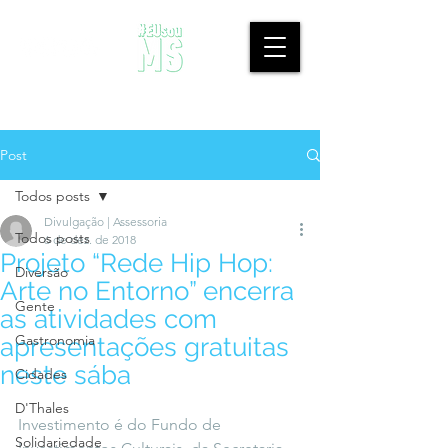
Post
Todos posts
Divulgação | Assessoria
Todos posts
6 de dez. de 2018
Projeto “Rede Hip Hop:
Diversão
Arte no Entorno” encerra
Gente
as atividades com
Gastronomia
apresentações gratuitas
neste sába
Cidades
D'Thales
Investimento é do Fundo de 
Solidariedade