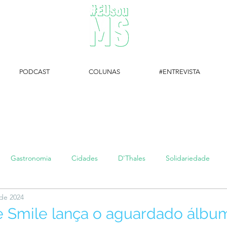
PODCAST
COLUNAS
#ENTREVISTA
#EUsouMS Entrevista: Descubra arte com a Galeria MEIA SETE
Gastronomia
Cidades
D'Thales
Solidariedade
 de 2024
#setembroamarelo
Luke do Dia
Arq + Cine
#publi
e Smile lança o aguardado álbu