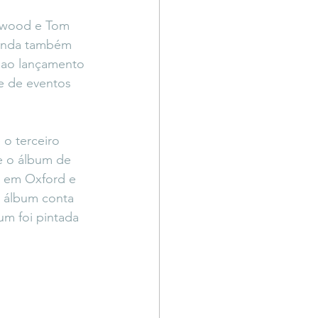
Território Livre
nwood e Tom 
banda também 
o ao lançamento 
e de eventos 
o terceiro 
e o álbum de 
o em Oxford e 
 álbum conta 
m foi pintada 