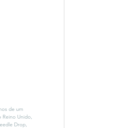
nos de um 
o Reino Unido, 
eedle Drop, 