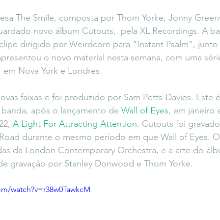
icaLara
#entrevista
Entre Palavras
Fora da Curva
lesa The Smile, composta por Thom Yorke, Jonny Gree
guardado novo álbum Cutouts,  pela XL Recordings. A 
lipe dirigido por Weirdcore para “Instant Psalm”, junt
Saiba Direito
presentou o novo material nesta semana, com uma séri
 em Nova York e Londres.
vas faixas e foi produzido por Sam Petts-Davies. Este é 
 banda, após o lançamento de 
Wall of Eyes
, em janeiro 
22, 
A Light For Attracting Attention
. Cutouts foi gravad
Road durante o mesmo período em que Wall of Eyes. O
das da London Contemporary Orchestra, e a arte do álbu
de gravação por Stanley Donwood e Thom Yorke.
com/watch?v=r38w0TawkcM