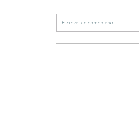
Escreva um comentário
Espetáculo inspirado em
saberes indígenas estreia
em Bonito e propõe
reflexão sobre a criação do
mundo