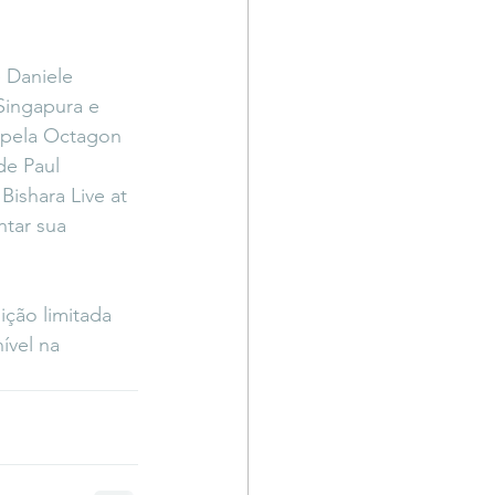
 Daniele 
Singapura e 
apela Octagon 
de Paul 
ishara Live at 
ntar sua 
ição limitada 
ível na 