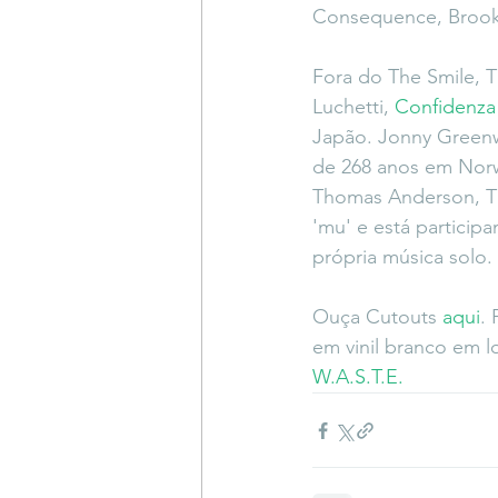
Consequence, Brookl
Fora do The Smile, T
Luchetti, 
Confidenza
Japão. Jonny Greenw
de 268 anos em Norw
Thomas Anderson, The
'mu' e está participa
própria música solo.
Ouça Cutouts 
aqui
. 
em vinil branco em l
W.A.S.T.E.