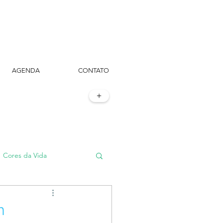
AGENDA
CONTATO
+
Cores da Vida
#TôemSampa, meu!
m