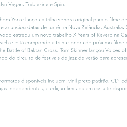
yn Vegan, Treblezine e Spin.
hom Yorke lançou a trilha sonora original para o filme de
 e anunciou datas de turnê na Nova Zelândia, Austrália, 
ood estreou um novo trabalho X Years of Reverb na C
ich e está compondo a trilha sonora do próximo filme 
 Battle of Baktan Cross. Tom Skinner lançou Voices of B
ndo do circuito de festivais de jazz de verão para aprese
Formatos disponíveis incluem: vinil preto padrão, CD, ed
ojas independentes, e edição limitada em cassete dispon