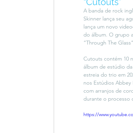
“Cutouts”
Coluna do Vasques
#Descompl
A banda de rock ing
Skinner lança seu a
lança um novo videoc
Sessions
DESIMAGINAR
do álbum. O grupo a
“Through The Glass”
Cutouts contém 10 no
álbum de estúdio da
estreia do trio em 20
nos Estúdios Abbey 
com arranjos de cor
durante o processo 
https://www.youtube.