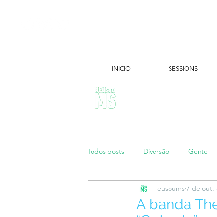
INICIO
SESSIONS
ÚLTIMAS NOTÍCIAS:
Todos posts
Diversão
Gente
eusoums
7 de out.
Papo de Mãe
#maratonei
A banda Th