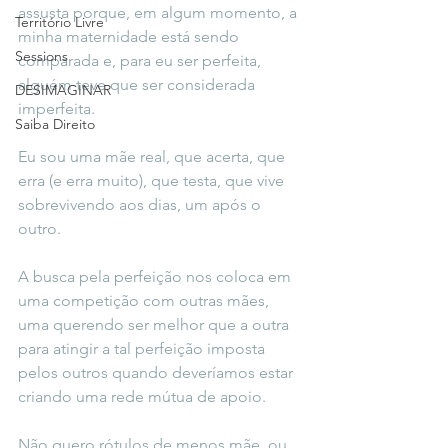
assusta porque, em algum momento, a 
Território Livre
minha maternidade está sendo 
Sessions
comparada e, para eu ser perfeita, 
alguém teve que ser considerada 
DESIMAGINAR
imperfeita.
Saiba Direito
Eu sou uma mãe real, que acerta, que 
erra (e erra muito), que testa, que vive 
sobrevivendo aos dias, um após o 
outro.
A busca pela perfeição nos coloca em 
uma competição com outras mães, 
uma querendo ser melhor que a outra 
para atingir a tal perfeição imposta 
pelos outros quando deveríamos estar 
criando uma rede mútua de apoio.
Não quero rótulos de menos mãe  ou 