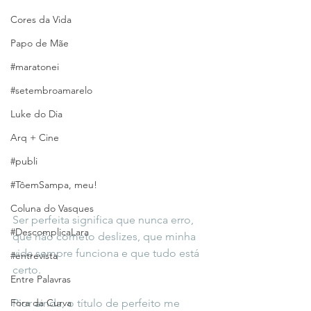
Cores da Vida
Papo de Mãe
#maratonei
#setembroamarelo
Luke do Dia
Arq + Cine
#publi
#TôemSampa, meu!
Coluna do Vasques
Ser perfeita significa que nunca erro, 
#DescomplicaLara
que não cometo deslizes, que minha 
vida sempre funciona e que tudo está 
#entrevista
certo.
Entre Palavras
Pior ainda, o título de perfeito me 
Fora da Curva