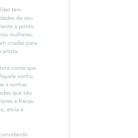
íder tem 
idades de seu 
ciente a ponto 
nós mulheres. 
am criadas para 
artista. 
ntora conta que 
Aquele sonho 
s a sonhar, 
ades que são 
res e fracas, 
, etnia e 
convidando 