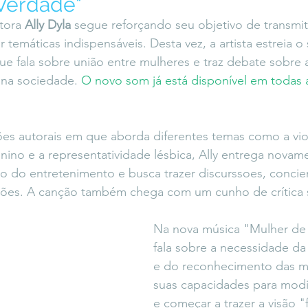
Verdade"
icaLara
#entrevista
Entre Palavras
Fora da Curva
tora 
Ally Dyla
 segue reforçando seu objetivo de transmit
emáticas indispensáveis. Desta vez, a artista estreia o 
que fala sobre união entre mulheres e traz debate sobre 
Saiba Direito
a na sociedade. 
O novo som já está disponível em todas 
es autorais em que aborda diferentes temas como a viol
inino e a representatividade lésbica, Ally entrega novam
 do entretenimento e busca trazer discurssoes, concient
exões. A canção também chega com um cunho de crítica s
Na nova música "Mulher de 
fala sobre a necessidade da
e do reconhecimento das m
suas capacidades para modi
e começar a trazer a visão "