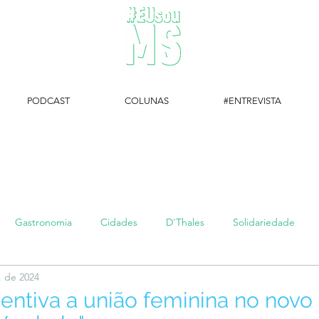
PODCAST
COLUNAS
#ENTREVISTA
#EUsouMS Entrevista: Descubra arte com a Galeria MEIA SETE
Gastronomia
Cidades
D'Thales
Solidariedade
. de 2024
#setembroamarelo
Luke do Dia
Arq + Cine
#publi
centiva a união feminina no novo 