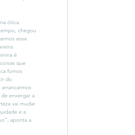
ma ótica 
 tempo, chegou 
armos esse 
neira. 
inina é 
 coisas que 
ca fomos 
ir do 
 arrancarmos 
de enxergar a 
teza vai mudar 
uidade e a 
so", aponta a 