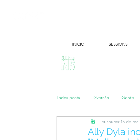
INICIO
SESSIONS
ÚLTIMAS NOTÍCIAS:
Todos posts
Diversão
Gente
eusoums
15 de mai
Papo de Mãe
#maratonei
Ally Dyla in