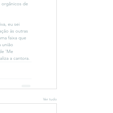
 orgânicos de 
va, eu sei 
ção às outras 
uma faixa que 
 união 
de 'Me 
liza a cantora. 
Ver tudo