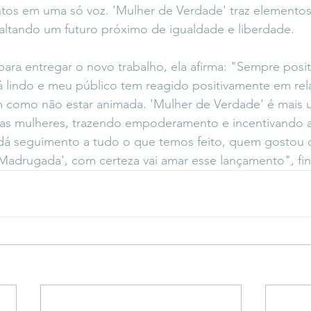
ntos em uma só voz. 'Mulher de Verdade' traz elementos
altando um futuro próximo de igualdade e liberdade.
ara entregar o novo trabalho, ela afirma: "Sempre positi
 lindo e meu público tem reagido positivamente em rela
m como não estar animada. 'Mulher de Verdade' é mais 
as mulheres, trazendo empoderamento e incentivando a
a dá seguimento a tudo o que temos feito, quem gostou 
 Madrugada', com certeza vai amar esse lançamento", fina