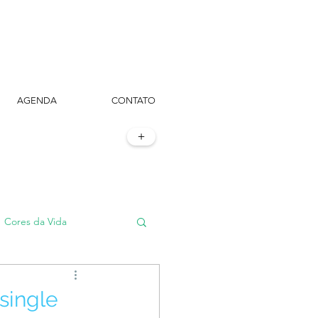
AGENDA
CONTATO
+
Cores da Vida
#TôemSampa, meu!
single