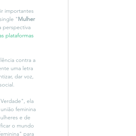
Território Livre
ir importantes 
single "
Mulher 
a perspectiva 
as plataformas 
ência contra a 
ente uma letra 
izar, dar voz, 
ocial. 
Verdade", ela 
 união feminina 
ulheres e de 
ficar o mundo 
feminina" para 