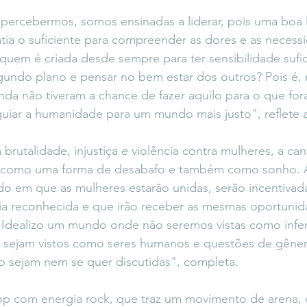
percebermos, somos ensinadas a liderar, pois uma boa l
tia o suficiente para compreender as dores e as necess
quem é criada desde sempre para ter sensibilidade sufi
gundo plano e pensar no bem estar dos outros? Pois é, 
inda não tiveram a chance de fazer aquilo para o que for
guiar a humanidade para um mundo mais justo", reflete a 
brutalidade, injustiça e violência contra mulheres, a ca
e como uma forma de desabafo e também como sonho. 
 em que as mulheres estarão unidas, serão incentivada
ia reconhecida e que irão receber as mesmas oportunid
Idealizo um mundo onde não seremos vistas como inferio
sejam vistos como seres humanos e questões de gênero
o sejam nem se quer discutidas", completa.  
 com energia rock, que traz um movimento de arena, 