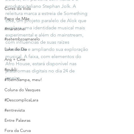
produtor italiano Stephan Jolk. A 
Cores da Vida
releitura marca a estreia de Something 
Papo de Mãe
Else, um projeto paralelo de Alok que 
explora uma identidade musical mais 
#maratonei
experimental e além do mainstream, 
#setembroamarelo
com influências de suas raízes 
Luke do Dia
brasileiras e ampliando sua exploração 
musical. A faixa, com elementos do 
Arq + Cine
Afro House, estará disponível nas 
#publi
plataformas digitais no dia 24 de 
janeiro.
#TôemSampa, meu!
Coluna do Vasques
#DescomplicaLara
#entrevista
Entre Palavras
Fora da Curva