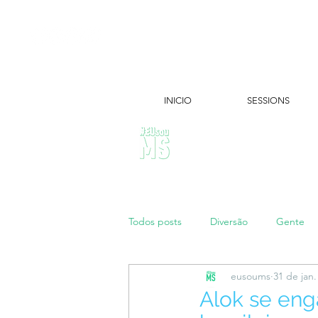
INICIO
SESSIONS
ÚLTIMAS NOTÍCIAS:
Todos posts
Diversão
Gente
eusoums
31 de jan
Papo de Mãe
#maratonei
Alok se enga