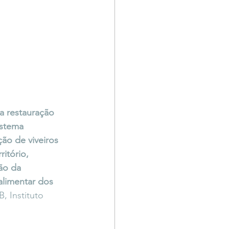
a restauração 
stema 
o de viveiros 
itório, 
ão da 
limentar dos 
 Instituto 