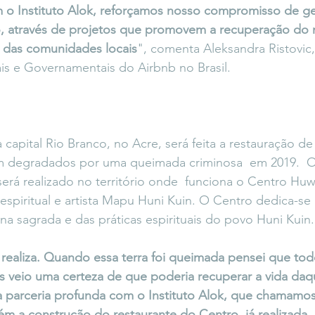
 o Instituto Alok, reforçamos nosso compromisso de ge
o, através de projetos que promovem a recuperação do
das comunidades locais
", comenta Aleksandra Ristovic
ais e Governamentais do Airbnb no Brasil.
capital Rio Branco, no Acre, será feita a restauração de
 degradados por uma queimada criminosa  em 2019.  O
 será realizado no território onde  funciona o Centro Huw
 espiritual e artista Mapu Huni Kuin. O Centro dedica-se
na sagrada e das práticas espirituais do povo Huni Kuin.
realiza. Quando essa terra foi queimada pensei que to
s veio uma certeza de que poderia recuperar a vida daqu
a parceria profunda com o Instituto Alok, que chamam
ém a construção do restaurante do Centro, já realizada. 