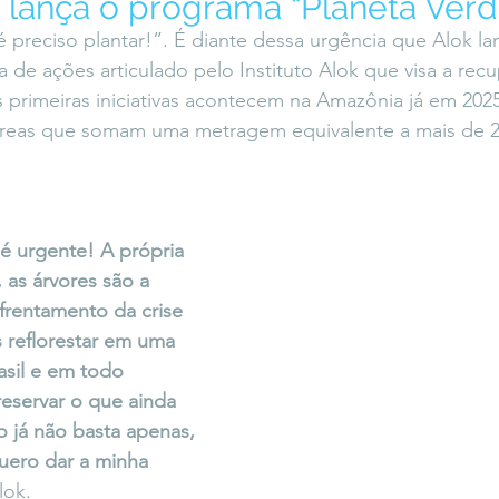
 e lança o programa “Planeta Verd
icaLara
#entrevista
Entre Palavras
Fora da Curva
é preciso plantar!”. É diante dessa urgência que Alok la
de ações articulado pelo Instituto Alok que visa a rec
 primeiras iniciativas acontecem na Amazônia já em 202
Saiba Direito
 áreas que somam uma metragem equivalente a mais de 
 é urgente! A própria 
 as árvores são a 
frentamento da crise 
s reflorestar em uma 
sil e em todo 
eservar o que ainda 
so já não basta apenas, 
quero dar a minha 
lok.  