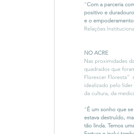
"
Com a parceria com
positivo e duradour
e o empoderamento 
Relações Institucion
NO ACRE 
Nas proximidades da 
quadrados que foram
Florescer Floresta” 
idealizado pelo líder
da cultura, da medici
“
É um sonho que se 
estava destruído, ma
tão linda. Temos um
Fartura e inclui tamb