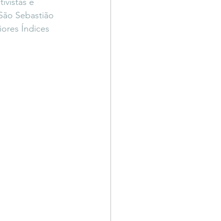
ivistas e 
 São Sebastião 
ores Índices 