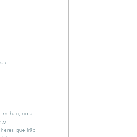
nan
 milhão, uma 
to 
heres que irão 