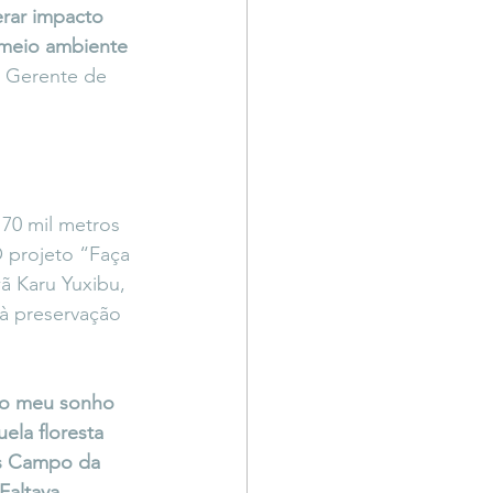
rar impacto 
 meio ambiente 
, Gerente de 
 70 mil metros 
 projeto “Faça 
ã Karu Yuxibu, 
 à preservação 
 
do meu sonho 
ela floresta 
os Campo da 
Faltava 