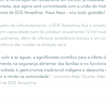
oresta, que agora será concretizada com a união do Inst
iência da SOS Amazônia. Haux Haux - sou todo gratidão!
ojeto de reflorestamento, a SOS Amazônia fará a const
 com capacidade para de produzir anualmente 12 mil mud
s e palmeiras, além de oferecer assistência técnica e um s
vivência das mudas na estação seca. 
solo e as águas, a agrofloresta contribui para a oferta d
mente na segurança alimentar das famílias e no funcio
n, voltado à gastronomia tradicional indígena e desponta
lho e renda na comunidade
”, comenta Adair Duarte, líder
al da SOS Amazônia.