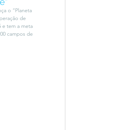
e”
Território Livre
nça o “Planeta 
uperação de 
5 e tem a meta 
200 campos de 