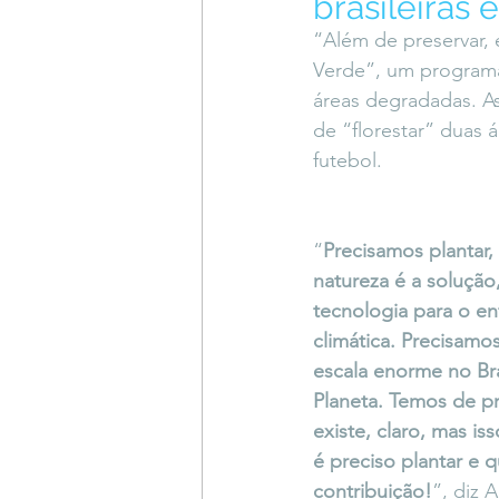
brasileiras
Coluna do Vasques
#Descompl
“Além de preservar, 
Verde”, um programa 
áreas degradadas. As
Sessions
DESIMAGINAR
de “florestar” duas
futebol. 
“
Precisamos plantar,
natureza é a solução,
tecnologia para o en
climática. Precisamo
escala enorme no Bra
Planeta. Temos de pr
existe, claro, mas is
é preciso plantar e 
contribuição!
”, diz A