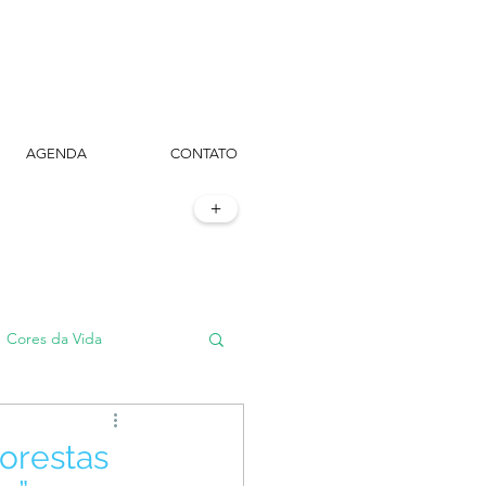
AGENDA
CONTATO
+
Cores da Vida
#TôemSampa, meu!
lorestas