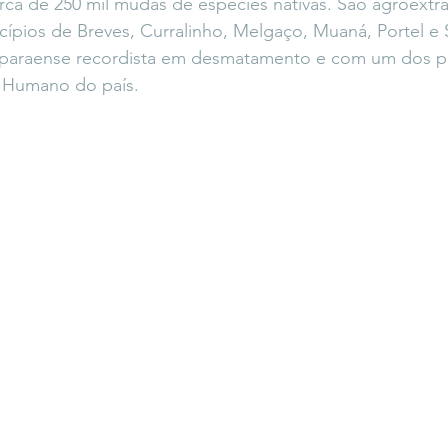
rca de 250 mil mudas de espécies nativas. São agroextrat
icípios de Breves, Curralinho, Melgaço, Muaná, Portel e
o paraense recordista em desmatamento e com um dos pi
 Humano do país. 