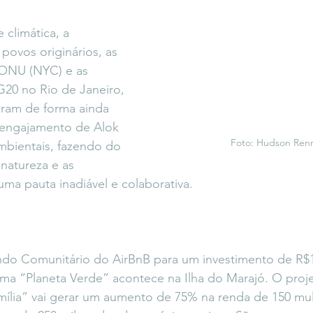
 climática, a 
ovos originários, as 
 ONU (NYC) e as 
G20 no Rio de Janeiro, 
aram de forma ainda 
engajamento de Alok 
Foto: Hudson Ren
mbientais, fazendo do 
atureza e as 
ma pauta inadiável e colaborativa.
do Comunitário do AirBnB para um investimento de R$1
ma “Planeta Verde” acontece na Ilha do Marajó. O proje
mília” vai gerar um aumento de 75% na renda de 150 mul