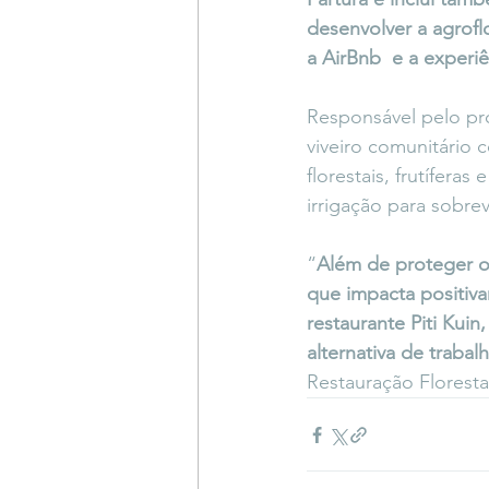
desenvolver a agrofl
a AirBnb  e a exper
Responsável pelo pr
viveiro comunitário
florestais, frutífera
irrigação para sobre
“
Além de proteger o 
que impacta positiva
restaurante Piti Kui
alternativa de traba
Restauração Florest