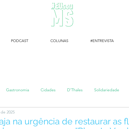
PODCAST
COLUNAS
#ENTREVISTA
#EUsouMS Entrevista: Descubra arte com a Galeria MEIA SETE
Gastronomia
Cidades
D'Thales
Solidariedade
. de 2025
#setembroamarelo
Luke do Dia
Arq + Cine
#publi
ja na urgência de restaurar as f