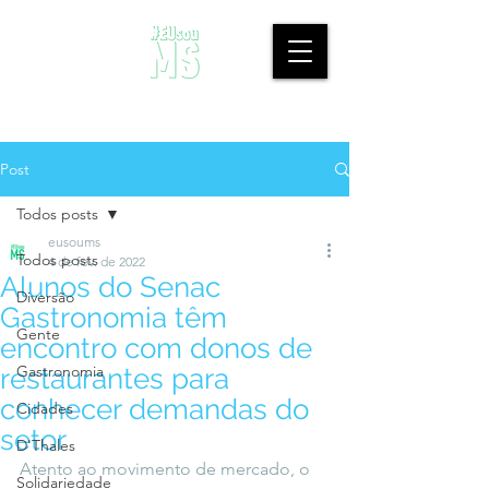
Post
Todos posts
eusoums
Todos posts
4 de fev. de 2022
Alunos do Senac
Diversão
Gastronomia têm
Gente
encontro com donos de
Gastronomia
restaurantes para
conhecer demandas do
Cidades
setor
D'Thales
Atento ao movimento de mercado, o 
Solidariedade