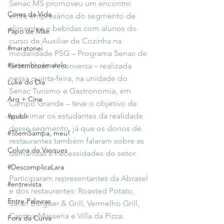
Senac MS promoveu um encontro 
Cores da Vida
entre empresários do segmento de 
alimentos e bebidas com alunos do 
Papo de Mãe
curso de Auxiliar de Cozinha na 
#maratonei
modalidade PSG – Programa Senac de 
#setembroamarelo
Gratuidade. A conversa – realizada 
nessa quinta-feira, na unidade do 
Luke do Dia
Senac Turismo e Gastronomia, em 
Arq + Cine
Campo Grande – teve o objetivo de 
aproximar os estudantes da realidade 
#publi
desse segmento, já que os donos de 
#TôemSampa, meu!
restaurantes também falaram sobre as 
Coluna do Vasques
demandas e necessidades do setor.
#DescomplicaLara
Participaram representantes da Abrasel 
#entrevista
e dos restaurantes: Roasted Potato, 
Entre Palavras
Safari Burguer & Grill, Vermelho Grill, 
Cantina Masseria e Villa da Pizza.
Fora da Curva