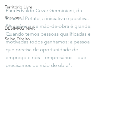
Território Livre
Para Edvaldo Cezar Germiniani, da 
Sessions
Roasted Potato, a iniciativa é positiva. 
“A carência de mão-de-obra é grande. 
DESIMAGINAR
Quando temos pessoas qualificadas e 
Saiba Direito
motivadas todos ganhamos: a pessoa 
que precisa de oportunidade de 
emprego e nós – empresários – que 
precisamos de mão de obra".