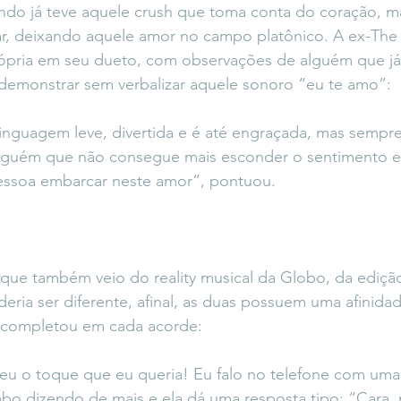
undo já teve aquele crush que toma conta do coração, m
ar, deixando aquele amor no campo platônico. A ex-Th
rópria em seu dueto, com observações de alguém que já
 demonstrar sem verbalizar aquele sonoro “eu te amo”:
nguagem leve, divertida e é até engraçada, mas sempre 
alguém que não consegue mais esconder o sentimento e
pessoa embarcar neste amor”, pontuou.
 que também veio do reality musical da Globo, da edição 
ria ser diferente, afinal, as duas possuem uma afinidad
 completou em cada acorde: 
eu o toque que eu queria! Eu falo no telefone com uma
bo dizendo de mais e ela dá uma resposta tipo: “Cara, 