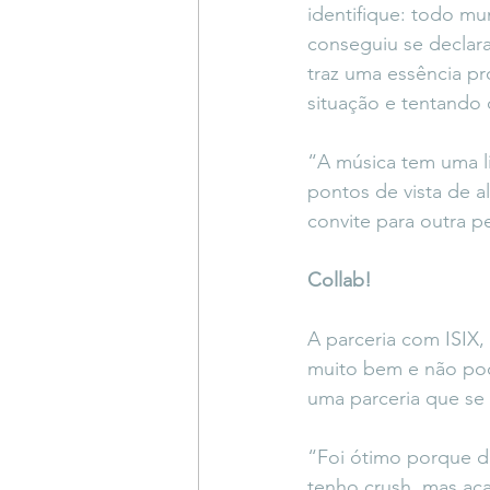
identifique: todo m
conseguiu se declar
traz uma essência p
situação e tentando
“A música tem uma li
pontos de vista de 
convite para outra 
Collab!
A parceria com ISIX,
muito bem e não pode
uma parceria que se
“Foi ótimo porque d
tenho crush, mas aca