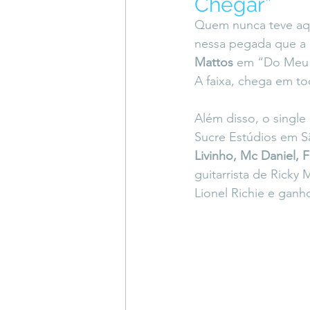
Chegar”
Coluna do Vasques
#Descompl
Quem nunca teve aqu
nessa pegada que a 
Mattos
 em “Do Meu 
Sessions
DESIMAGINAR
A faixa, chega em t
Além disso, o single
Sucre Estúdios em S
Livinho, Mc Daniel, F
guitarrista de Ricky 
Lionel Richie e gan