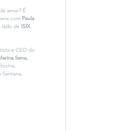
Território Livre
nde amor? É 
eria com 
Paula 
 lado de 
ISIX
. 
tista e CEO do 
Marina Sena, 
Rocha, 
e Santana, 