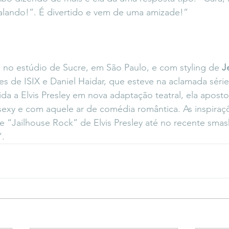
falando!”. É divertido e vem de uma amizade!”
o no estúdio de Sucre, em São Paulo, e com styling de 
J
es de ISIX e Daniel Haidar, que esteve na aclamada sér
ida a Elvis Presley em nova adaptação teatral, ela apost
sexy e com aquele ar de comédia romântica. As inspiraç
e “Jailhouse Rock” de Elvis Presley até no recente smash
”.