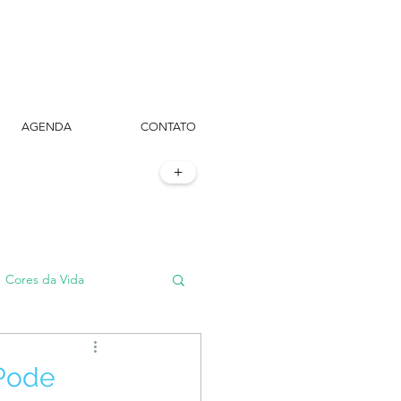
AGENDA
CONTATO
+
Cores da Vida
#TôemSampa, meu!
“Pode