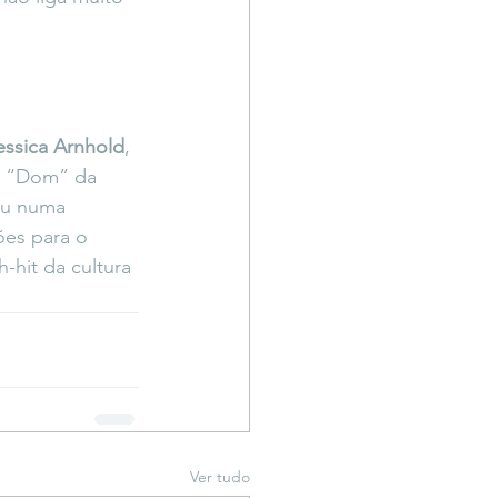
essica Arnhold
, 
ie “Dom” da 
ou numa 
ões para o 
-hit da cultura 
Ver tudo