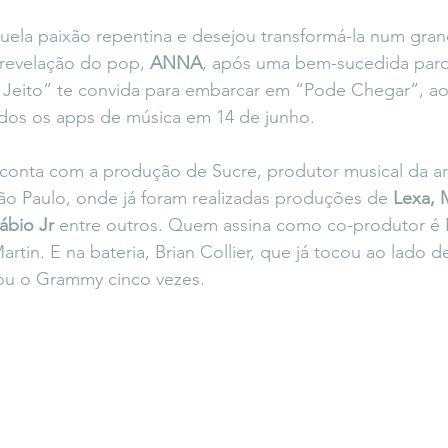
icaLara
#entrevista
Entre Palavras
Fora da Curva
ela paixão repentina e desejou transformá-la num gra
revelação do pop, 
ANNA
, após uma bem-sucedida parc
Jeito” te convida para embarcar em “Pode Chegar”, ao
Saiba Direito
odos os apps de música em 14 de junho. 
 conta com a produção de Sucre, produtor musical da ar
ão Paulo, onde já foram realizadas produções de 
Lexa, 
ábio Jr
 entre outros. Quem assina como co-produtor é 
Martin. E na bateria, Brian Collier, que já tocou ao lado d
hou o Grammy cinco vezes.