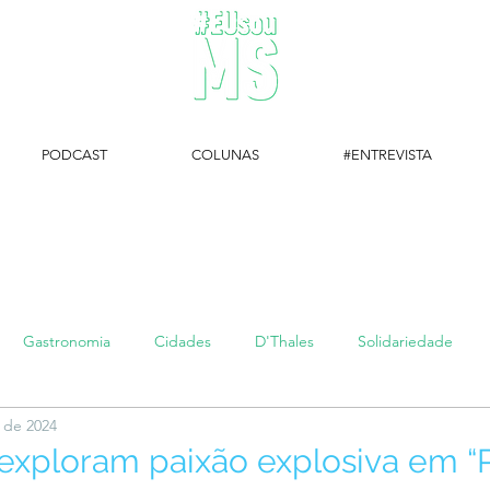
PODCAST
COLUNAS
#ENTREVISTA
#EUsouMS Entrevista: Descubra arte com a Galeria MEIA SETE
Gastronomia
Cidades
D'Thales
Solidariedade
. de 2024
#setembroamarelo
Luke do Dia
Arq + Cine
#publi
 exploram paixão explosiva em 