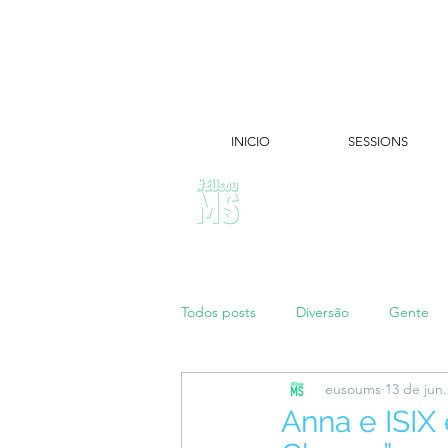
INICIO
SESSIONS
ÚLTIMAS NOTÍCIAS:
Todos posts
Diversão
Gente
eusoums
13 de jun
Papo de Mãe
#maratonei
Anna e ISIX