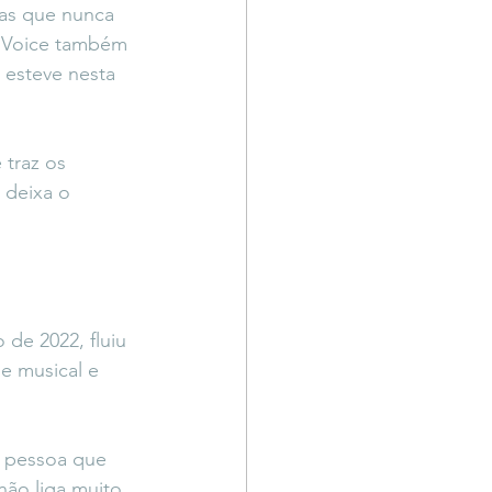
as que nunca 
e Voice também 
 esteve nesta 
traz os 
 deixa o 
de 2022, fluiu 
e musical e 
 pessoa que 
não liga muito 