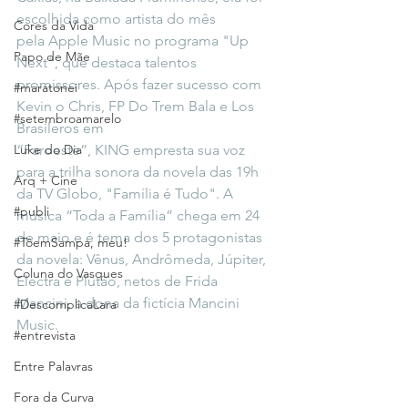
escolhida como artista do mês 
Cores da Vida
pela Apple Music no programa "Up 
Papo de Mãe
Next", que destaca talentos 
promissores. Após fazer sucesso com 
#maratonei
Kevin o Chris, FP Do Trem Bala e Los 
#setembroamarelo
Brasileros em 
Luke do Dia
“Faroeste”, KING empresta sua voz 
para a trilha sonora da novela das 19h 
Arq + Cine
da TV Globo, "Família é Tudo". A 
#publi
música “Toda a Família” chega em 24 
de maio e é tema dos 5 protagonistas 
#TôemSampa, meu!
da novela: Vênus, Andrômeda, Júpiter, 
Coluna do Vasques
Electra e Plutão, netos de Frida 
Mancini, a dona da fictícia Mancini 
#DescomplicaLara
Music.
#entrevista
Entre Palavras
Fora da Curva