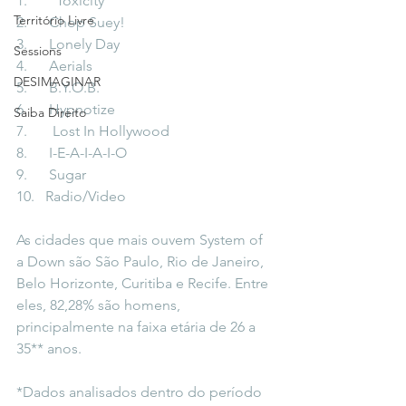
1.        Toxicity
Território Livre
2.      Chop Suey!
3.      Lonely Day
Sessions
4.      Aerials
DESIMAGINAR
5.      B.Y.O.B.
6.      Hypnotize
Saiba Direito
7.       Lost In Hollywood
8.      I-E-A-I-A-I-O
9.      Sugar
10.   Radio/Video
As cidades que mais ouvem System of 
a Down são São Paulo, Rio de Janeiro, 
Belo Horizonte, Curitiba e Recife. Entre 
eles, 82,28% são homens, 
principalmente na faixa etária de 26 a 
35** anos.  
*Dados analisados dentro do período 