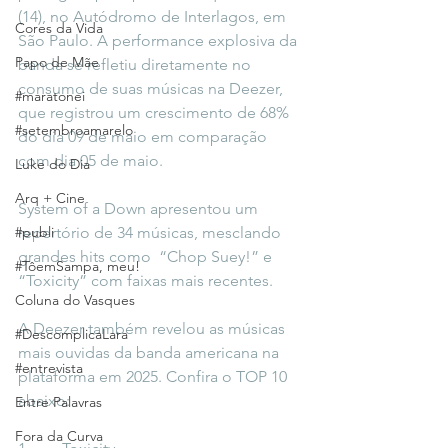
(14), no Autódromo de Interlagos, em 
Cores da Vida
São Paulo. A performance explosiva da 
Papo de Mãe
banda se refletiu diretamente no 
consumo de suas músicas na Deezer, 
#maratonei
que registrou um crescimento de 68% 
#setembroamarelo
do dia 09 de maio em comparação 
com dia 05 de maio. 
Luke do Dia
Arq + Cine
System of a Down apresentou um 
#publi
repertório de 34 músicas, mesclando 
grandes hits como  “Chop Suey!” e 
#TôemSampa, meu!
“Toxicity” com faixas mais recentes. 
Coluna do Vasques
A Deezer também revelou as músicas 
#DescomplicaLara
mais ouvidas da banda americana na 
#entrevista
plataforma em 2025. Confira o TOP 10 
abaixo: 
Entre Palavras
Fora da Curva