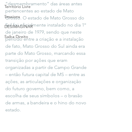
“desmembramento” das áreas antes 
Território Livre
pertencentes ao estado de Mato 
Sessions
Grosso. O estado de Mato Grosso do 
Sul foi oficialmente instalado no dia 1º 
DESIMAGINAR
de janeiro de 1979, sendo que neste 
Saiba Direito
período entre a criação e a instalação 
de fato, Mato Grosso do Sul ainda era 
parte do Mato Grosso, marcando essa 
transição por ações que eram 
organizadas a partir de Campo Grande 
– então futura capital de MS – entre as 
ações, as articulações e organização 
do futuro governo, bem como, a 
escolha de seus símbolos – o brasão 
de armas, a bandeira e o hino do novo 
estado.