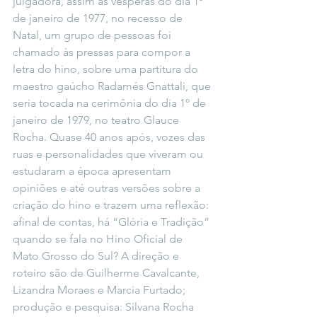
julgadora, assim às vésperas do dia 1º 
de janeiro de 1977, no recesso de 
Natal, um grupo de pessoas foi 
chamado às pressas para compor a 
letra do hino, sobre uma partitura do 
maestro gaúcho Radamés Gnattali, que 
seria tocada na cerimônia do dia 1º de 
janeiro de 1979, no teatro Glauce 
Rocha. Quase 40 anos após, vozes das 
ruas e personalidades que viveram ou 
estudaram a época apresentam 
opiniões e até outras versões sobre a 
criação do hino e trazem uma reflexão: 
afinal de contas, há “Glória e Tradição” 
quando se fala no Hino Oficial de 
Mato Grosso do Sul? A direção e 
roteiro são de Guilherme Cavalcante, 
Lizandra Moraes e Marcia Furtado; 
produção e pesquisa: Silvana Rocha 