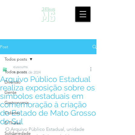
Post
Todos posts
eusoums
Todos posts
9 de out. de 2024
Arquivo Público Estadual
Diversão
realiza exposição sobre os
Gente
símbolos estaduais em
Gastronomia
comemoração à criação
do Estado de Mato Grosso
Cidades
do Sul
D'Thales
O Arquivo Público Estadual, unidade 
Solidariedade