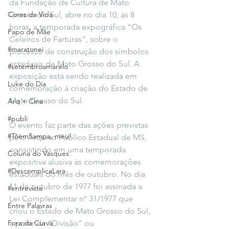
da Fundação de Cultura de Mato 
Cores da Vida
Grosso do Sul, abre no dia 10, às 8 
horas, a temporada expográfica “Os 
Papo de Mãe
Celeiros de Farturas”, sobre o 
#maratonei
processo de construção dos símbolos 
estaduais de Mato Grosso do Sul. A 
#setembroamarelo
exposição está sendo realizada em 
Luke do Dia
comemoração à criação do Estado de 
Mato Grosso do Sul.
Arq + Cine
#publi
O evento faz parte das ações previstas 
#TôemSampa, meu!
pelo Arquivo Público Estadual de MS, 
consistindo em uma temporada 
Coluna do Vasques
expositiva alusiva às comemorações 
#DescomplicaLara
estaduais do mês de outubro. No dia 
11 de outubro de 1977 foi assinada a 
#entrevista
Lei Complementar nº 31/1977 que 
Entre Palavras
criou o Estado de Mato Grosso do Sul, 
Fora da Curva
a partir da “Divisão” ou 