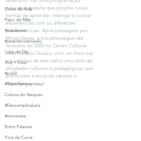
setembro, traz uma programação 
educativa gratuita que propõe novas 
Cores da Vida
formas de aprender, interagir e cocriar 
Papo de Mãe
experiências com os diferentes 
#maratonei
públicos locais. Após passagens por 
Minas Gerais, a iniciativa segue até 
#setembroamarelo
fevereiro de 2025 no Centro Cultural 
Luke do Dia
José Octávio Guizzo, com um foco nas 
exposições de arte naïf e uma série de 
Arq + Cine
atividades culturais e pedagógicas que 
#publi
promovem a troca de saberes e 
experiências.
#TôemSampa, meu!
Coluna do Vasques
#DescomplicaLara
#entrevista
Entre Palavras
Fora da Curva