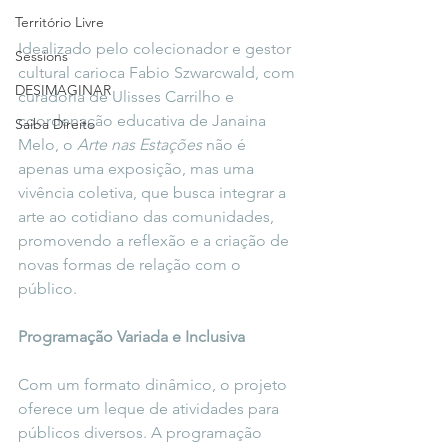
Território Livre
Idealizado pelo colecionador e gestor 
Sessions
cultural carioca Fabio Szwarcwald, com 
DESIMAGINAR
curadoria de Ulisses Carrilho e 
coordenação educativa de Janaina 
Saiba Direito
Melo, o 
Arte nas Estações
 não é 
apenas uma exposição, mas uma 
vivência coletiva, que busca integrar a 
arte ao cotidiano das comunidades, 
promovendo a reflexão e a criação de 
novas formas de relação com o 
público.
Programação Variada e Inclusiva
Com um formato dinâmico, o projeto 
oferece um leque de atividades para 
públicos diversos. A programação 