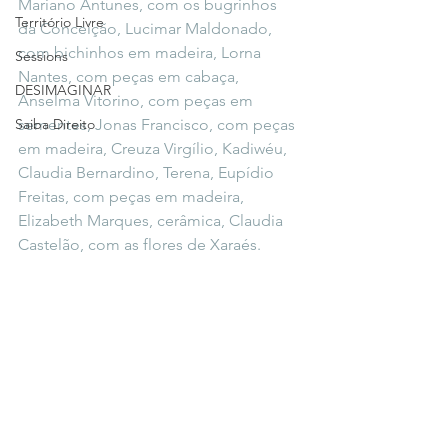
Mariano Antunes, com os bugrinhos 
Território Livre
da Conceição, Lucimar Maldonado, 
com bichinhos em madeira, Lorna 
Sessions
Nantes, com peças em cabaça, 
DESIMAGINAR
Anselma Vitorino, com peças em 
Saiba Direito
sementes, Jonas Francisco, com peças 
em madeira, Creuza Virgílio, Kadiwéu, 
Claudia Bernardino, Terena, Eupídio 
Freitas, com peças em madeira, 
Elizabeth Marques, cerâmica, Claudia 
Castelão, com as flores de Xaraés.