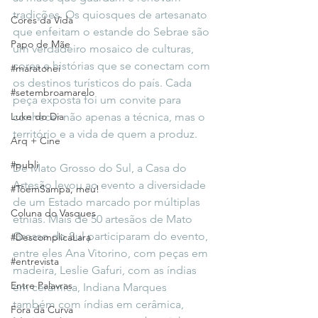
tradições. Os quiosques de artesanato 
Cores da Vida
que enfeitam o estande do Sebrae são 
Papo de Mãe
um verdadeiro mosaico de culturas, 
cores e histórias que se conectam com 
#maratonei
os destinos turísticos do país. Cada 
#setembroamarelo
peça exposta foi um convite para 
Luke do Dia
conhecer não apenas a técnica, mas o 
território e a vida de quem a produz.
Arq + Cine
#publi
De Mato Grosso do Sul, a Casa do 
Artesão levou ao evento a diversidade 
#TôemSampa, meu!
de um Estado marcado por múltiplas 
Coluna do Vasques
etnias. Mais de 50 artesãos de Mato 
Grosso do Sul participaram do evento, 
#DescomplicaLara
entre eles Ana Vitorino, com peças em 
#entrevista
madeira, Leslie Gafuri, com as índias 
Entre Palavras
em cerâmica, Indiana Marques 
também com índias em cerâmica, 
Fora da Curva