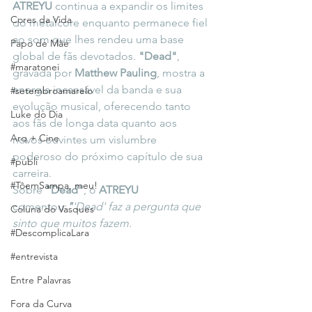
ATREYU
 continua a expandir os limites 
Cores da Vida
do metalcore enquanto permanece fiel 
ao som que lhes rendeu uma base 
Papo de Mãe
global de fãs devotados. 
"Dead"
, 
#maratonei
gravada por 
Matthew Pauling
, mostra a 
energia incansável da banda e sua 
#setembroamarelo
evolução musical, oferecendo tanto 
Luke do Dia
aos fãs de longa data quanto aos 
Arq + Cine
novos ouvintes um vislumbre 
poderoso do próximo capítulo de sua 
#publi
carreira.
#TôemSampa, meu!
Sobre 
"Dead"
, o 
ATREYU
comentou:
"
'Dead' faz a pergunta que 
Coluna do Vasques
sinto que muitos fazem. 
#DescomplicaLara
#entrevista
Entre Palavras
Fora da Curva