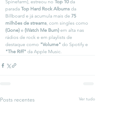
Spinefarm), estreou no 
Top 10
 da 
parada 
Top Hard Rock Albums
 da 
Billboard e já acumula mais de 
75 
milhões de streams
, com singles como 
(Gone)
 e 
(Watch Me Burn)
 em alta nas 
rádios de rock e em playlists de 
destaque como 
"Volume"
 do Spotify e 
"The Riff"
 da Apple Music.
Ver tudo
Posts recentes