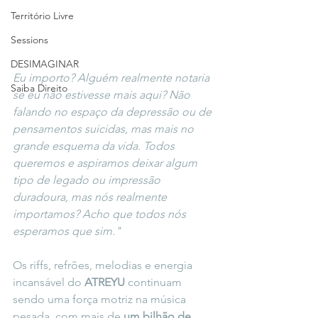
Território Livre
Sessions
DESIMAGINAR
Eu importo? Alguém realmente notaria 
Saiba Direito
se eu não estivesse mais aqui? Não 
falando no espaço da depressão ou de 
pensamentos suicidas, mas mais no 
grande esquema da vida. Todos 
queremos e aspiramos deixar algum 
tipo de legado ou impressão 
duradoura, mas nós realmente 
importamos? Acho que todos nós 
esperamos que sim."
Os riffs, refrões, melodias e energia 
incansável do 
ATREYU
 continuam 
sendo uma força motriz na música 
pesada, com mais de 
um bilhão de 