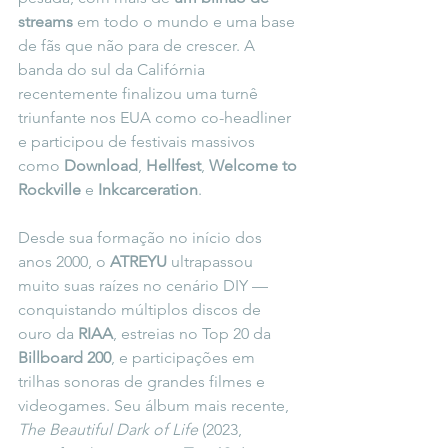
streams
 em todo o mundo e uma base 
de fãs que não para de crescer. A 
banda do sul da Califórnia 
recentemente finalizou uma turnê 
triunfante nos EUA como co-headliner 
e participou de festivais massivos 
como 
Download
, 
Hellfest
, 
Welcome to 
Rockville
 e 
Inkcarceration
.
Desde sua formação no início dos 
anos 2000, o 
ATREYU
 ultrapassou 
muito suas raízes no cenário DIY — 
conquistando múltiplos discos de 
ouro da 
RIAA
, estreias no Top 20 da 
Billboard 200
, e participações em 
trilhas sonoras de grandes filmes e 
videogames. Seu álbum mais recente, 
The Beautiful Dark of Life
 (2023, 