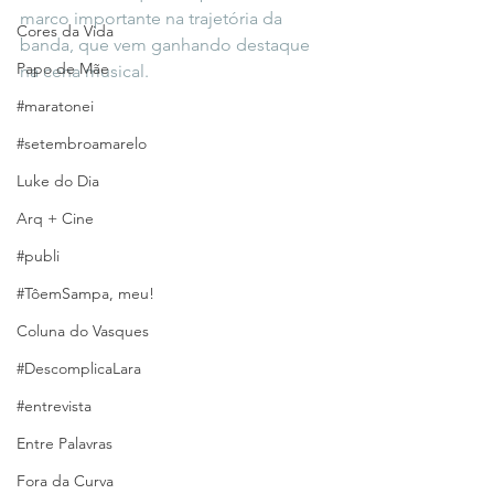
marco importante na trajetória da 
Cores da Vida
banda, que vem ganhando destaque 
Papo de Mãe
na cena musical. 
#maratonei
#setembroamarelo
Luke do Dia
Arq + Cine
#publi
#TôemSampa, meu!
Coluna do Vasques
#DescomplicaLara
#entrevista
Entre Palavras
Fora da Curva