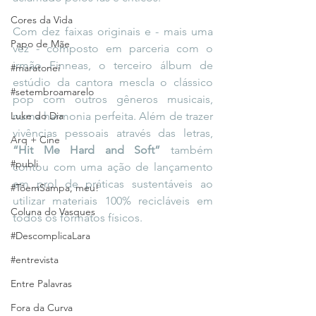
Cores da Vida
Com dez faixas originais e - mais uma 
Papo de Mãe
vez - composto em parceria com o 
irmão Finneas, o terceiro álbum de 
#maratonei
estúdio da cantora mescla o clássico 
#setembroamarelo
pop com outros gêneros musicais, 
Luke do Dia
numa harmonia perfeita. Além de trazer 
vivências pessoais através das letras, 
Arq + Cine
“Hit Me Hard and Soft” 
também 
#publi
contou com uma ação de lançamento 
em prol de práticas sustentáveis ao 
#TôemSampa, meu!
utilizar materiais 100% recicláveis em 
Coluna do Vasques
todos os formatos físicos.
#DescomplicaLara
#entrevista
Entre Palavras
Fora da Curva