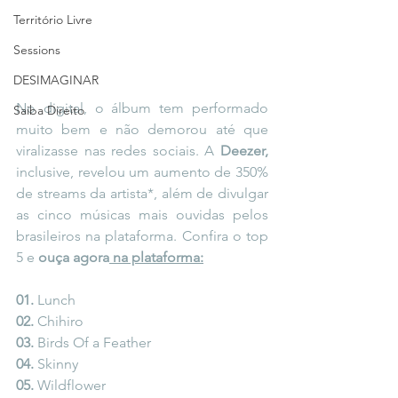
Território Livre
Sessions
DESIMAGINAR
No digital, o álbum tem performado 
Saiba Direito
muito bem e não demorou até que 
viralizasse nas redes sociais. A 
Deezer, 
inclusive, revelou um aumento de 350% 
de streams da artista*, além de divulgar 
as cinco músicas mais ouvidas pelos 
brasileiros na plataforma. Confira o top 
5 e 
ouça agora
 na plataforma:
01.
 Lunch
02.
 Chihiro
03.
 Birds Of a Feather
04.
 Skinny
05.
 Wildflower