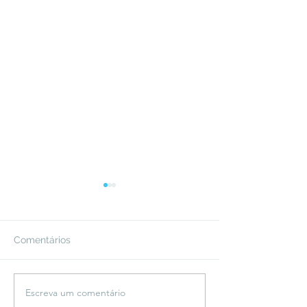
Comentários
Escreva um comentário
Festival Favela Sounds
Amyl and The Sn