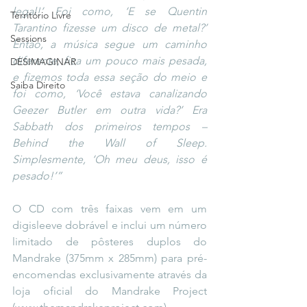
legal!’ Foi como, ‘E se Quentin 
Território Livre
Tarantino fizesse um disco de metal?’ 
Sessions
Então, a música segue um caminho 
diferente, fica um pouco mais pesada, 
DESIMAGINAR
e fizemos toda essa seção do meio e 
Saiba Direito
foi como, ‘Você estava canalizando 
Geezer Butler em outra vida?’ Era 
Sabbath dos primeiros tempos – 
Behind the Wall of Sleep. 
Simplesmente, ‘Oh meu deus, isso é 
pesado!’”
O CD com três faixas vem em um 
digisleeve dobrável e inclui um número 
limitado de pôsteres duplos do 
Mandrake (375mm x 285mm) para pré-
encomendas exclusivamente através da 
loja oficial do Mandrake Project 