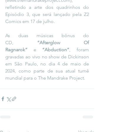
(
www.themandrakeproject.com
), 
refletindo a arte dos quadrinhos do 
Episódio 3, que será lançado pela Z2 
Comics em 17 de julho.
As duas músicas bônus do 
CD, 
“Afterglow Of 
Ragnarok”
 e 
“Abduction”
, foram 
gravadas ao vivo no show de Dickinson 
em São Paulo, no dia 4 de maio de 
2024, como parte de sua atual turnê 
mundial para o 
The Mandrake Project
.