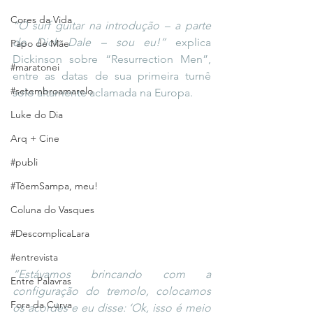
Cores da Vida
“O surf guitar na introdução – a parte 
do Dick Dale – sou eu!”
 explica 
Papo de Mãe
Dickinson sobre “Resurrection Men”, 
#maratonei
entre as datas de sua primeira turnê 
#setembroamarelo
solo altamente aclamada na Europa.
Luke do Dia
Arq + Cine
#publi
#TôemSampa, meu!
Coluna do Vasques
#DescomplicaLara
#entrevista
“Estávamos brincando com a 
Entre Palavras
configuração do tremolo, colocamos 
Fora da Curva
os acordes e eu disse: ‘Ok, isso é meio 