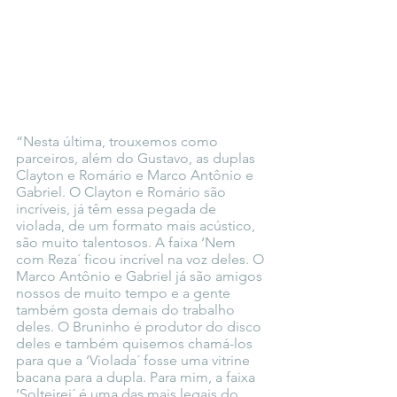
“Nesta última, trouxemos como 
parceiros, além do Gustavo, as duplas 
Clayton e Romário e Marco Antônio e 
Gabriel. O Clayton e Romário são 
incríveis, já têm essa pegada de 
violada, de um formato mais acústico, 
são muito talentosos. A faixa ‘Nem 
com Reza´ ficou incrível na voz deles. O 
Marco Antônio e Gabriel já são amigos 
nossos de muito tempo e a gente 
também gosta demais do trabalho 
deles. O Bruninho é produtor do disco 
deles e também quisemos chamá-los 
para que a ‘Violada´ fosse uma vitrine 
bacana para a dupla. Para mim, a faixa 
‘Solteirei´ é uma das mais legais do 