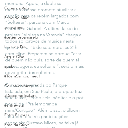
memória. Agora, a dupla sul-
Cores da Vida
matogrossense promete atualizar a 
canção para os recém largados com 
Papo de Mãe
“Solteirei”, parceria com Marco 
#maratonei
Antônio e Gabriel. A última faixa do 
projeto “Violada na Varanda” chega a 
#setembroamarelo
todos aplicativos de música nesta 
Luke do Dia
quinta-feira, 16 de setembro, às 21h, 
com clipe. Preparem-se porque “azar 
Arq + Cine
de quem não quis, sorte de quem tá 
na vez, agora, eu solteirei”, será o mais 
#publi
novo grito dos solteiros.
#TôemSampa, meu!
Gravada na varanda do Parque 
Coluna do Vasques
Estaiada, em São Paulo, o projeto traz 
#DescomplicaLara
sete faixas, sendo seis inéditas e o pot-
pourri de “Pra lembrar de 
#entrevista
mim/Curtição”. Além disso, o álbum 
Entre Palavras
também terá três participações 
especiais: Gustavo Mioto, na faixa já 
Fora da Curva