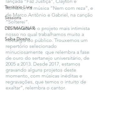
lançada “Faz Justiça”, Clayton e 
Território Livre
Romário, na música “Nem com reza”, e 
de Marco Antônio e Gabriel, na canção 
Sessions
“Solterei”.
DESIMAGINAR
“A ‘Violada´ é o projeto mais intimista 
nosso no qual trabalhamos muito a 
Saiba Direito
nostalgia do público. Trouxemos um 
repertório selecionado 
minuciosamente  que relembra a fase 
de ouro do sertanejo universitário, de 
2005 a 2013. Desde 2017, estamos 
gravando alguns projetos deste 
momento, com músicas inéditas e 
regravações, que temos o intuito de 
exaltar”, relembra o cantor.