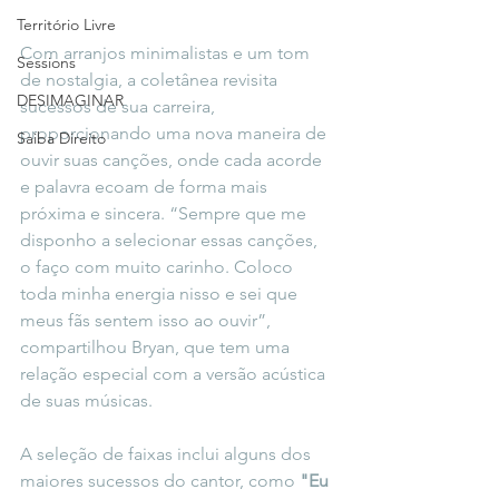
Território Livre
Com arranjos minimalistas e um tom 
Sessions
de nostalgia, a coletânea revisita 
DESIMAGINAR
sucessos de sua carreira, 
proporcionando uma nova maneira de 
Saiba Direito
ouvir suas canções, onde cada acorde 
e palavra ecoam de forma mais 
próxima e sincera. “Sempre que me 
disponho a selecionar essas canções, 
o faço com muito carinho. Coloco 
toda minha energia nisso e sei que 
meus fãs sentem isso ao ouvir”, 
compartilhou Bryan, que tem uma 
relação especial com a versão acústica 
de suas músicas.
A seleção de faixas inclui alguns dos 
maiores sucessos do cantor, como 
"Eu 