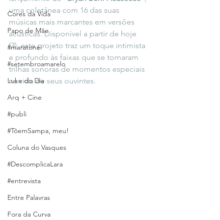
uma coletânea com 16 das suas 
Cores da Vida
músicas mais marcantes em versões 
Papo de Mãe
acústicas. Disponível a partir de hoje 
(3), este projeto traz um toque intimista 
#maratonei
e profundo às faixas que se tornaram 
#setembroamarelo
trilhas sonoras de momentos especiais 
Luke do Dia
na vida de seus ouvintes.
Arq + Cine
#publi
#TôemSampa, meu!
Coluna do Vasques
#DescomplicaLara
#entrevista
Entre Palavras
Fora da Curva