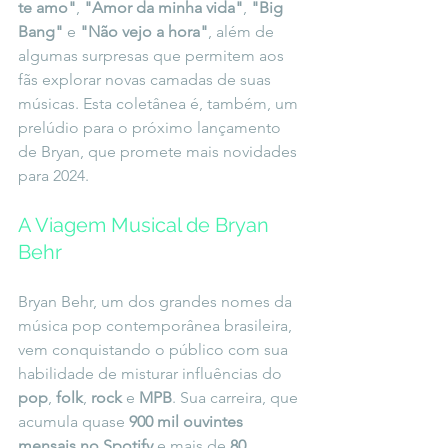
te amo"
, 
"Amor da minha vida"
, 
"Big 
Bang"
 e 
"Não vejo a hora"
, além de 
algumas surpresas que permitem aos 
fãs explorar novas camadas de suas 
músicas. Esta coletânea é, também, um 
prelúdio para o próximo lançamento 
de Bryan, que promete mais novidades 
para 2024.
A Viagem Musical de Bryan 
Behr
Bryan Behr, um dos grandes nomes da 
música pop contemporânea brasileira, 
vem conquistando o público com sua 
habilidade de misturar influências do 
pop
, 
folk
, 
rock
 e 
MPB
. Sua carreira, que 
acumula quase 
900 mil ouvintes 
mensais no Spotify
 e mais de 
80 