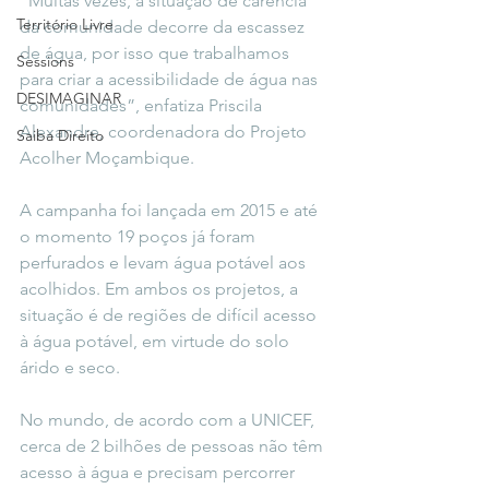
“Muitas vezes, a situação de carência 
Território Livre
da comunidade decorre da escassez 
de água, por isso que trabalhamos 
Sessions
para criar a acessibilidade de água nas 
DESIMAGINAR
comunidades”, enfatiza Priscila 
Alexandre, coordenadora do Projeto 
Saiba Direito
Acolher Moçambique. 
A campanha foi lançada em 2015 e até 
o momento 19 poços já foram 
perfurados e levam água potável aos 
acolhidos. Em ambos os projetos, a 
situação é de regiões de difícil acesso 
à água potável, em virtude do solo 
árido e seco. 
No mundo, de acordo com a UNICEF, 
cerca de 2 bilhões de pessoas não têm 
acesso à água e precisam percorrer 