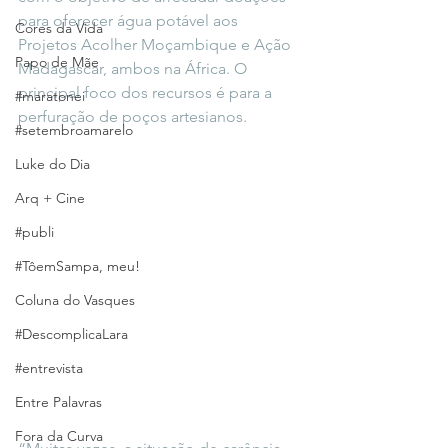
para oferecer água potável aos 
Cores da Vida
Projetos Acolher Moçambique e Ação 
Papo de Mãe
Madagascar, ambos na África. O 
principal foco dos recursos é para a 
#maratonei
perfuração de poços artesianos.  
#setembroamarelo
Luke do Dia
Arq + Cine
#publi
#TôemSampa, meu!
Coluna do Vasques
#DescomplicaLara
#entrevista
Entre Palavras
Fora da Curva