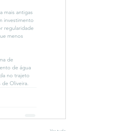
 mais antigas 
m investimento 
r regularidade 
que menos 
ema de 
ento de água 
a no trajeto 
de Oliveira.
Ver tudo