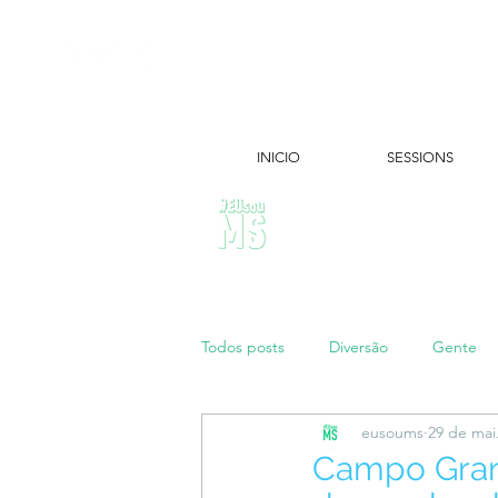
INICIO
SESSIONS
ÚLTIMAS NOTÍCIAS:
Todos posts
Diversão
Gente
eusoums
29 de mai
Papo de Mãe
#maratonei
Campo Gran