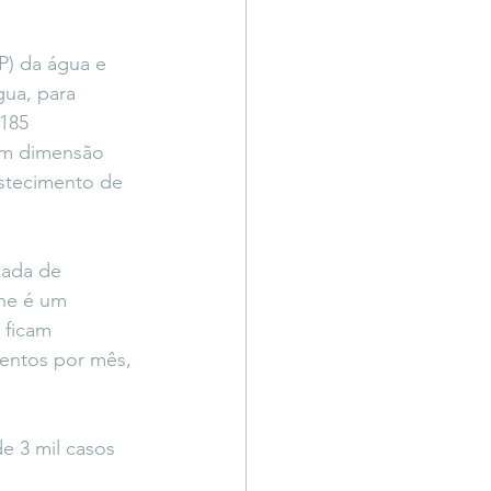
P) da água e 
gua, para 
185 
em dimensão 
stecimento de 
mada de 
ne é um 
 ficam 
mentos por mês, 
e 3 mil casos 