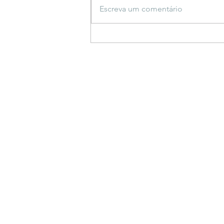
Escreva um comentário
Espetáculo inspirado em
saberes indígenas estreia
em Bonito e propõe
reflexão sobre a criação do
mundo