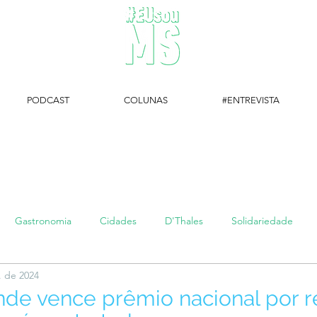
PODCAST
COLUNAS
#ENTREVISTA
#EUsouMS Entrevista: Descubra arte com a Galeria MEIA SETE
Gastronomia
Cidades
D'Thales
Solidariedade
. de 2024
#setembroamarelo
Luke do Dia
Arq + Cine
#publi
de vence prêmio nacional por 