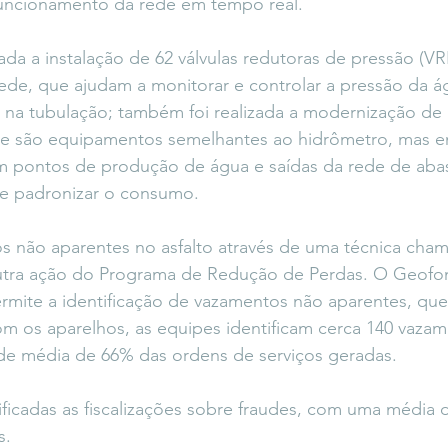
uncionamento da rede em tempo real.
zada a instalação de 62 válvulas redutoras de pressão (VR
ede, que ajudam a monitorar e controlar a pressão da á
 na tubulação; também foi realizada a modernização de 
e são equipamentos semelhantes ao hidrômetro, mas 
em pontos de produção de água e saídas da rede de aba
 e padronizar o consumo.
os não aparentes no asfalto através de uma técnica cha
utra ação do Programa de Redução de Perdas. O Geofo
mite a identificação de vazamentos não aparentes, que
m os aparelhos, as equipes identificam cerca 140 vaza
de média de 66% das ordens de serviços geradas.
sificadas as fiscalizações sobre fraudes, com uma média d
s.