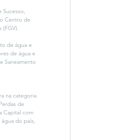
Território Livre
 Sucesso, 
m o Centro de 
s (FGV).
to de água e 
ores de água e 
re Saneamento 
a na categoria 
Perdas de 
a Capital com 
 água do país, 