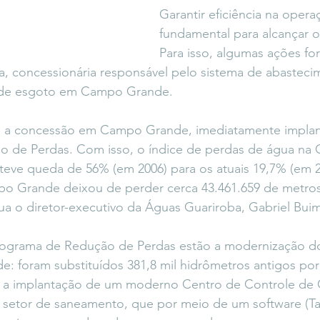
Garantir eficiência na operaç
fundamental para alcançar o
Para isso, algumas ações for
a, concessionária responsável pelo sistema de abasteci
o de esgoto em Campo Grande.
a concessão em Campo Grande, imediatamente impla
 de Perdas. Com isso, o índice de perdas de água na C
teve queda de 56% (em 2006) para os atuais 19,7% (em 2
o Grande deixou de perder cerca 43.461.659 de metros
a o diretor-executivo da Águas Guariroba, Gabriel Buim
rograma de Redução de Perdas estão a modernização d
e: foram substituídos 381,8 mil hidrômetros antigos por
a a implantação de um moderno Centro de Controle de
 setor de saneamento, que por meio de um software (Ta