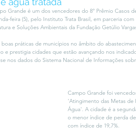
e água tratada
icaLara
#entrevista
Entre Palavras
Fora da Curva
po Grande é um dos vencedores do 8º Prêmio Casos de
da-feira (5), pelo Instituto Trata Brasil, em parceria co
utura e Soluções Ambientais da Fundação Getúlio Varga
Saiba Direito
boas práticas de municípios no âmbito do abastecimen
o e prestigia cidades que estão avançando nos indicad
se nos dados do Sistema Nacional de Informações sob
Campo Grande foi vencedor
'Atingimento das Metas de 
Água'. A cidade é a segund
o menor índice de perda de
com índice de 19,7%.