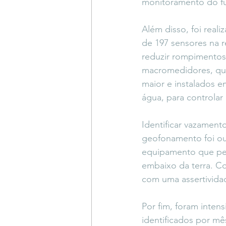
monitoramento do f
Além disso, foi reali
de 197 sensores na r
reduzir rompimentos
macromedidores, qu
maior e instalados 
água, para controlar
Identificar vazament
geofonamento foi o
equipamento que per
embaixo da terra. Co
com uma assertivida
Por fim, foram inten
identificados por mê