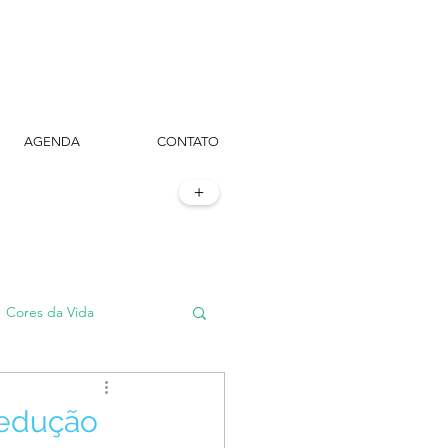
AGENDA
CONTATO
+
Cores da Vida
#TôemSampa, meu!
redução