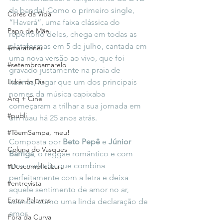
da banda! Como o primeiro single, 
Cores da Vida
“Haverá”, uma faixa clássica do 
Papo de Mãe
repertório deles, chega em todas as 
plataformas em 5 de julho, cantada em 
#maratonei
uma nova versão ao vivo, que foi 
#setembroamarelo
gravado justamente na praia de 
Luke do Dia
Itaúnas, lugar que um dos principais 
nomes da música capixaba 
Arq + Cine
começaram a trilhar a sua jornada em 
#publi
um luau há 25 anos atrás.
#TôemSampa, meu!
Composta por 
Beto Pepê
 e 
Júnior 
Coluna do Vasques
Barriga
, o reggae romântico e com 
uma melodia que combina 
#DescomplicaLara
perfeitamente com a letra e deixa 
#entrevista
aquele sentimento de amor no ar, 
Entre Palavras
soando como uma linda declaração de 
amor.
Fora da Curva