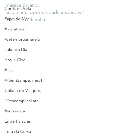
mágica do ano,
Cores da Vida
esta é uma oportunidade imperdível 
Papo de Mãe
para toda a família.
#maratonei
#setembroamarelo
Luke do Dia
Arq + Cine
#publi
#TôemSampa, meu!
Coluna do Vasques
#DescomplicaLara
#entrevista
Entre Palavras
Fora da Curva