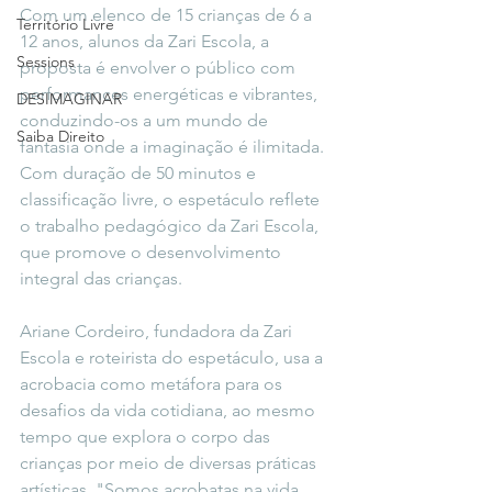
Com um elenco de 15 crianças de 6 a 
Território Livre
12 anos, alunos da Zari Escola, a 
Sessions
proposta é envolver o público com 
performances energéticas e vibrantes, 
DESIMAGINAR
conduzindo-os a um mundo de 
Saiba Direito
fantasia onde a imaginação é ilimitada. 
Com duração de 50 minutos e 
classificação livre, o espetáculo reflete 
o trabalho pedagógico da Zari Escola, 
que promove o desenvolvimento 
integral das crianças.
Ariane Cordeiro, fundadora da Zari 
Escola e roteirista do espetáculo, usa a 
acrobacia como metáfora para os 
desafios da vida cotidiana, ao mesmo 
tempo que explora o corpo das 
crianças por meio de diversas práticas 
artísticas. "Somos acrobatas na vida 