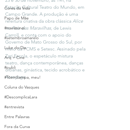
23 e 30 de novembro, às 19h, na 
Estação Cultural Teatro do Mundo, em 
Cores da Vida
Campo Grande. A produção é uma 
Papo de Mãe
releitura criativa da obra clássica 
Alice 
#maratonei
no País das Maravilhas
, de Lewis 
Carroll, e conta com o apoio do 
#setembroamarelo
Governo de Mato Grosso do Sul, por 
Luke do Dia
meio da FCMS e Setesc. Assinado pela 
Zari Escola, o espetáculo mistura 
Arq + Cine
teatro, dança contemporânea, danças 
#publi
urbanas, ginástica, tecido acrobático e 
Acroyoga.
#TôemSampa, meu!
Coluna do Vasques
#DescomplicaLara
#entrevista
Entre Palavras
Fora da Curva