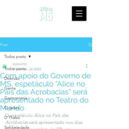
Post
Todos posts
eusoums
Todos posts
21 de nov. de 2024
Com apoio do Governo de
Diversão
MS, espetáculo “Alice no
Gente
País das Acrobacias” será
Gastronomia
apresentado no Teatro do
Mundo
Cidades
O espetáculo 
Alice no País das 
D'Thales
Acrobacias
 será apresentado nos dias 
Solidariedade