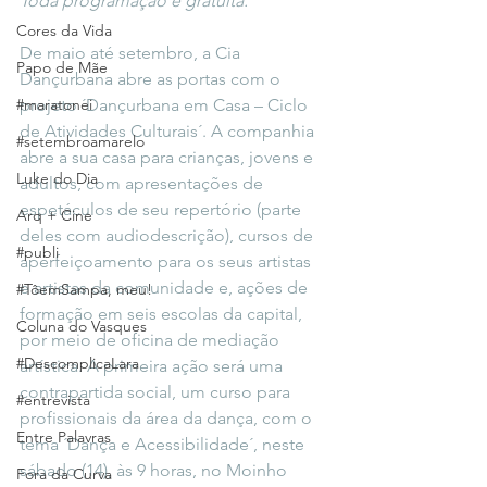
Toda programação é gratuita.
Cores da Vida
De maio até setembro, a Cia 
Papo de Mãe
Dançurbana abre as portas com o 
#maratonei
projeto ´Dançurbana em Casa – Ciclo 
de Atividades Culturais´. A companhia 
#setembroamarelo
abre a sua casa para crianças, jovens e 
Luke do Dia
adultos, com apresentações de 
espetáculos de seu repertório (parte 
Arq + Cine
deles com audiodescrição), cursos de 
#publi
aperfeiçoamento para os seus artistas 
e artistas da comunidade e, ações de 
#TôemSampa, meu!
formação em seis escolas da capital, 
Coluna do Vasques
por meio de oficina de mediação 
#DescomplicaLara
artística. A primeira ação será uma 
contrapartida social, um curso para 
#entrevista
profissionais da área da dança, com o 
Entre Palavras
tema ´Dança e Acessibilidade´, neste 
sábado (14), às 9 horas, no Moinho 
Fora da Curva