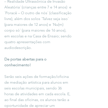
– Realidade Ultrassônica de Invasão 
Aleatória´ (crianças entre 7 e 14 anos)  e 
´Poracê – O outro de nós´ (classificação 
livre), além dos solos ´Talvez seja isso´ 
(para maiores de 12 anos) e ´Nu(m) 
corpo só´ (para maiores de 16 anos), 
em escolas e na Casa de Ensaio; sendo 
quatro apresentações com 
audiodescrição. 
De portas abertas para o 
conhecimento!
Serão seis ações de formação/oficina 
de mediação artística para alunos em 
seis escolas municipais, sendo 36 
horas de atividades em cada escola. E, 
ao final das oficinas, os alunos terão a 
oportunidade de apreciar um 