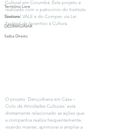
Cultural em Corumbá. Este projeto é 
Território Livre
realizado com o patrocínio do Instituto 
Sessions
Cultural VALE e do Comper, via Lei 
Federal de Incentivo à Cultura.
DESIMAGINAR
Saiba Direito
O projeto ´Dançurbana em Casa – 
Ciclo de Atividades Culturais´ está 
diretamente relacionado as ações que 
a companhia realiza frequentemente, 
visando manter, aprimorar e ampliar a 