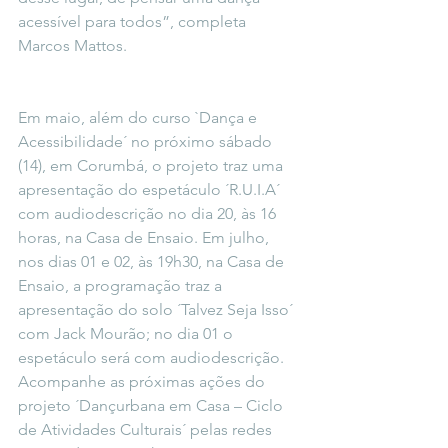
acessível para todos”, completa 
Marcos Mattos.
Em maio, além do curso `Dança e 
Acessibilidade´ no próximo sábado 
(14), em Corumbá, o projeto traz uma 
apresentação do espetáculo ´R.U.I.A´ 
com audiodescrição no dia 20, às 16 
horas, na Casa de Ensaio. Em julho, 
nos dias 01 e 02, às 19h30, na Casa de 
Ensaio, a programação traz a 
apresentação do solo ´Talvez Seja Isso´ 
com Jack Mourão; no dia 01 o 
espetáculo será com audiodescrição. 
Acompanhe as próximas ações do 
projeto ´Dançurbana em Casa – Ciclo 
de Atividades Culturais´ pelas redes 