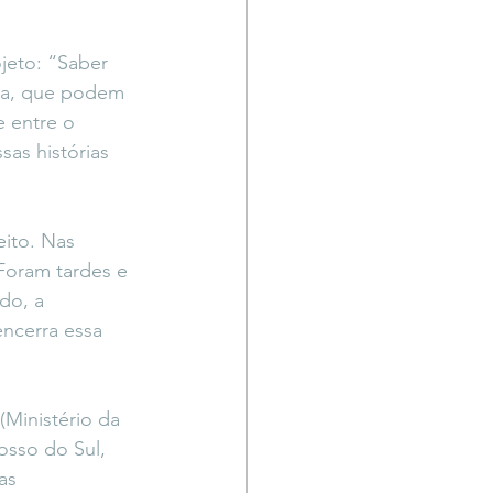
jeto: “Saber 
ela, que podem 
 entre o 
sas histórias 
eito. Nas 
 Foram tardes e 
do, a 
ncerra essa 
Ministério da 
osso do Sul, 
as 