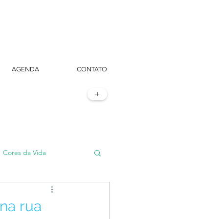
AGENDA
CONTATO
+
Cores da Vida
#TôemSampa, meu!
na rua