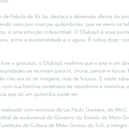
 voz.
a de Fábula da Vó Ita, destaca a dimensão afetiva do pro
endo visto por crianças quilombolas, que se veem na t
ros, é uma emoção indescritível. O Olubayô é essa ponte
ano, entre a ancestralidade e o agora. É sobre dizer: nos
ivre e gratuitas, o Olubayô reafirma que a arte é um dir
munidades se reuniram para rir, chorar, pensar e trocar.
ão não era só de imagens, mas de futuros. E neste sába
com sua história centenária de resistência e memória, e
cia que só um quilombo pode ter.
realizado com recursos da Lei Paulo Gustavo, do MinC (
 edital de audiovisual do Governo do Estado de Mato Gr
undação de Cultura de Mato Grosso do Sul), e integra 