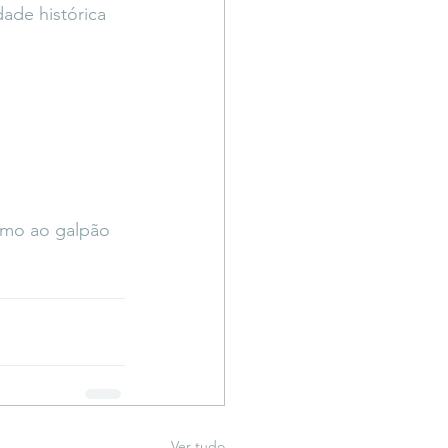
de histórica 
imo ao galpão 
Ver tudo