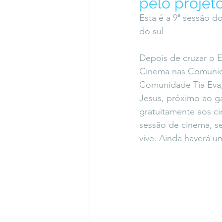
pelo projet
Coluna do Vasques
#Descompl
Esta é a 9ª sessão 
do sul
Sessions
DESIMAGINAR
Depois de cruzar o E
Cinema nas Comunida
Comunidade Tia Eva,
Jesus, próximo ao g
gratuitamente aos ci
sessão de cinema, se
vive. Ainda haverá u