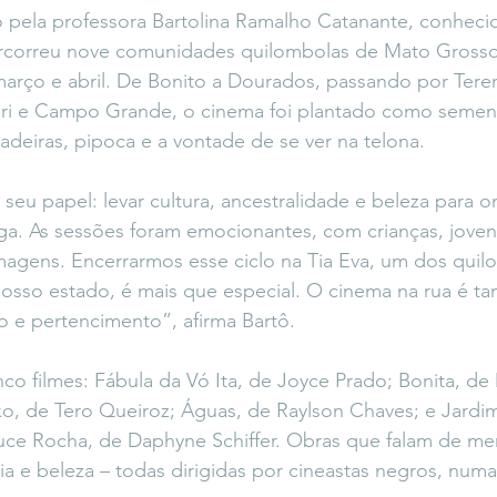
o pela professora Bartolina Ramalho Catanante, conhec
ercorreu nove comunidades quilombolas de Mato Grosso
março e abril. De Bonito a Dourados, passando por Tere
ri e Campo Grande, o cinema foi plantado como semen
 cadeiras, pipoca e a vontade de se ver na telona.
eu papel: levar cultura, ancestralidade e beleza para o
ga. As sessões foram emocionantes, com crianças, joven
agens. Encerrarmos esse ciclo na Tia Eva, um dos qui
nosso estado, é mais que especial. O cinema na rua é 
o e pertencimento”, afirma Bartô.
nco filmes: Fábula da Vó Ita, de Joyce Prado; Bonita, de
o, de Tero Queiroz; Águas, de Raylson Chaves; e Jardi
uce Rocha, de Daphyne Schiffer. Obras que falam de me
cia e beleza – todas dirigidas por cineastas negros, num