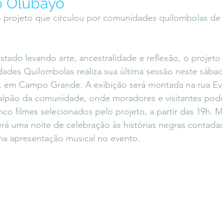
o Olubayô
icaLara
#entrevista
Entre Palavras
Fora da Curva
do projeto que circulou por comunidades quilombolas d
Saiba Direito
stado levando arte, ancestralidade e reflexão, o projeto
des Quilombolas realiza sua última sessão neste sábado
 em Campo Grande. A exibição será montada na rua Ev
alpão da comunidade, onde moradores e visitantes poder
nco filmes selecionados pelo projeto, a partir das 19h. 
rá uma noite de celebração às histórias negras contada
ma apresentação musical no evento.