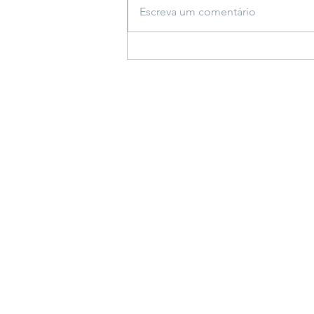
Escreva um comentário
Espetáculo inspirado em
saberes indígenas estreia
em Bonito e propõe
reflexão sobre a criação do
mundo