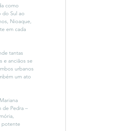
ida como 
 do Sul ao 
nos, Nioaque, 
te em cada 
nde tantas 
s e anciãos se 
lombos urbanos 
também um ato 
 Mariana 
m de Pedra – 
mória, 
a potente 