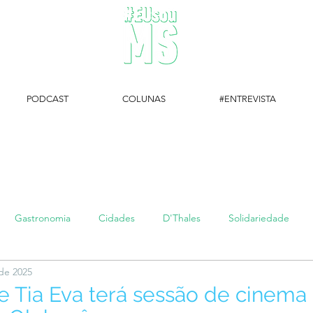
PODCAST
COLUNAS
#ENTREVISTA
#EUsouMS Entrevista: Descubra arte com a Galeria MEIA SETE
Gastronomia
Cidades
D'Thales
Solidariedade
 de 2025
#setembroamarelo
Luke do Dia
Arq + Cine
#publi
Tia Eva terá sessão de cinema 