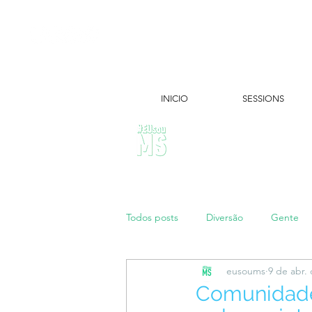
INICIO
SESSIONS
ÚLTIMAS NOTÍCIAS:
Todos posts
Diversão
Gente
eusoums
9 de abr.
Papo de Mãe
#maratonei
Comunidade 