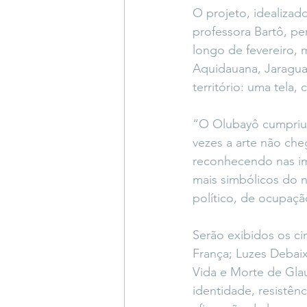
O projeto, idealizad
professora Bartô, p
longo de fevereiro, 
Aquidauana, Jaragua
território: uma tela,
“O Olubayô cumpriu s
vezes a arte não che
reconhecendo nas im
mais simbólicos do 
político, de ocupaçã
Serão exibidos os ci
França; Luzes Debaix
Vida e Morte de Gla
identidade, resistên