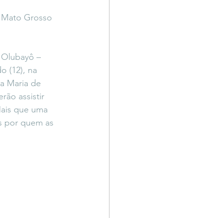
Território Livre
e Mato Grosso 
 Olubayô – 
 (12), na 
a Maria de 
ão assistir 
Mais que uma 
s por quem as 