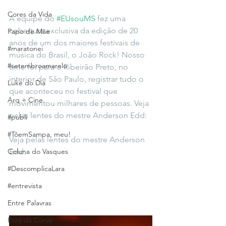
Cores da Vida
A equipe do 
#EUsouMS
 fez uma 
cobertura exclusiva da edição de 20 
Papo de Mãe
anos de um dos maiores festivais de 
#maratonei
música do Brasil, o João Rock! Nosso 
#setembroamarelo
time foi para o Ribeirão Preto, no 
interior de São Paulo, registrar tudo o 
Luke do Dia
que aconteceu no festival que 
Arq + Cine
movimentou milhares de pessoas. Veja 
pelas lentes do mestre Anderson Edd: 
#publi
#TôemSampa, meu!
Veja pelas lentes do mestre Anderson 
Coluna do Vasques
Edd: 
#DescomplicaLara
#entrevista
Entre Palavras
Fora da Curva