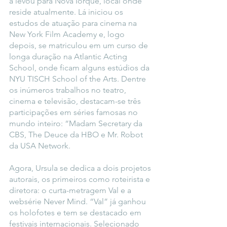
a levou para Nova Iorque, local onde 
reside atualmente. Lá iniciou os 
estudos de atuação para cinema na 
New York Film Academy e, logo 
depois, se matriculou em um curso de 
longa duração na Atlantic Acting 
School, onde ficam alguns estúdios da 
NYU TISCH School of the Arts. Dentre 
os inúmeros trabalhos no teatro, 
cinema e televisão, destacam-se três 
participações em séries famosas no 
mundo inteiro: “Madam Secretary da 
CBS, The Deuce da HBO e Mr. Robot 
da USA Network. 
Agora, Ursula se dedica a dois projetos 
autorais, os primeiros como roteirista e 
diretora: o curta-metragem Val e a 
websérie Never Mind. “Val” já ganhou 
os holofotes e tem se destacado em 
festivais internacionais. Selecionado 