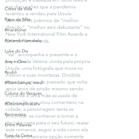
nas discussões que a pandemia 
Cores da Vida
levantou e rendeu para Ursula 
Papo de Mãe
Monteiro os prêmios de “melhor 
direção”, “melhor atriz debutante” no 
#maratonei
New York International Film Awards e 
#setembroamarelo
Oniros Film Awards.
Luke do Dia
“Val” acompanha o presente e o 
passado de Valéria- vivida pela própria 
Arq + Cine
Ursula- uma fotógrafa que mora no 
#publi
interior e suas incertezas. Dividida 
entre um amor do passado que volta 
#TôemSampa, meu!
após anos de prisão mesmo sendo 
Coluna do Vasques
inocente e uma mãe acusada de 
corrupção que virou comentário na 
#DescomplicaLara
cidade, a personagem tenta se 
#entrevista
encontrar, se conhecer e tomar a 
decisão certa para o seu futuro: reatar 
Entre Palavras
este romance, seguir a vida como ela 
Fora da Curva
está, ou? A terceira opção somente 