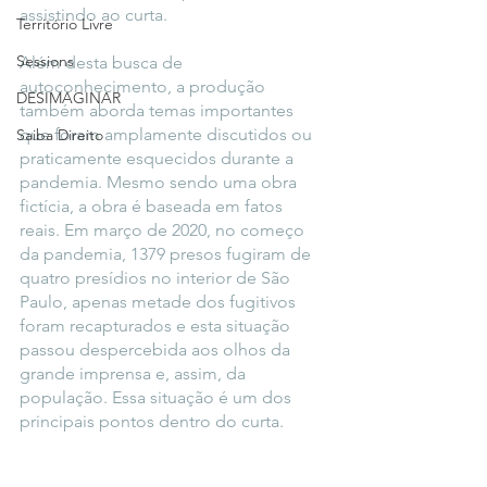
assistindo ao curta.
Território Livre
Sessions
Além desta busca de 
autoconhecimento, a produção 
DESIMAGINAR
também aborda temas importantes 
que foram amplamente discutidos ou 
Saiba Direito
praticamente esquecidos durante a 
pandemia. Mesmo sendo uma obra 
fictícia, a obra é baseada em fatos 
reais. Em março de 2020, no começo 
da pandemia, 1379 presos fugiram de 
quatro presídios no interior de São 
Paulo, apenas metade dos fugitivos 
foram recapturados e esta situação 
passou despercebida aos olhos da 
grande imprensa e, assim, da 
população. Essa situação é um dos 
principais pontos dentro do curta.