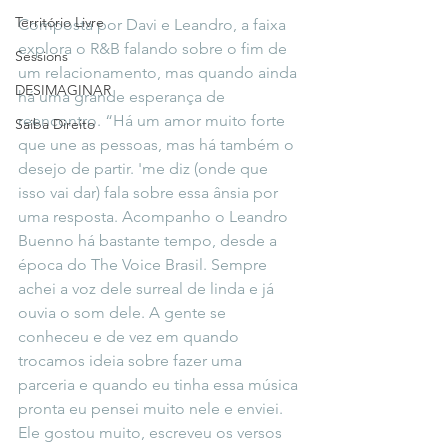
Território Livre
Composta por Davi e Leandro, a faixa 
explora o R&B falando sobre o fim de 
Sessions
um relacionamento, mas quando ainda 
DESIMAGINAR
há uma grande esperança de 
reencontro. “Há um amor muito forte 
Saiba Direito
que une as pessoas, mas há também o 
desejo de partir. 'me diz (onde que 
isso vai dar) fala sobre essa ânsia por 
uma resposta. Acompanho o Leandro 
Buenno há bastante tempo, desde a 
época do The Voice Brasil. Sempre 
achei a voz dele surreal de linda e já 
ouvia o som dele. A gente se 
conheceu e de vez em quando 
trocamos ideia sobre fazer uma 
parceria e quando eu tinha essa música 
pronta eu pensei muito nele e enviei. 
Ele gostou muito, escreveu os versos 