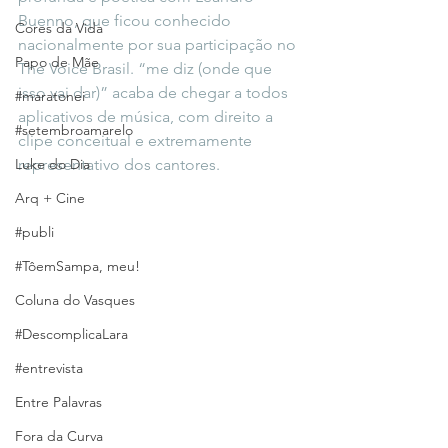
Buenno, que ficou conhecido 
Cores da Vida
nacionalmente por sua participação no 
Papo de Mãe
The Voice Brasil. “me diz (onde que 
isso vai dar)” acaba de chegar a todos 
#maratonei
aplicativos de música, com direito a 
#setembroamarelo
clipe conceitual e extremamente 
Luke do Dia
representativo dos cantores. 
Arq + Cine
#publi
#TôemSampa, meu!
Coluna do Vasques
#DescomplicaLara
#entrevista
Entre Palavras
Fora da Curva