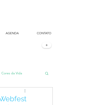
AGENDA
CONTATO
+
Cores da Vida
#TôemSampa, meu!
 Webfest