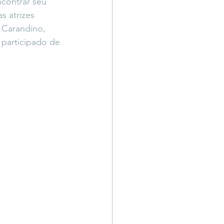
contrar seu 
Território Livre
s atrizes 
a Carandino, 
 participado de 