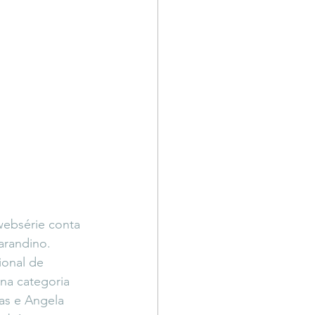
ebsérie conta 
randino.  
ional de 
na categoria 
ias e Angela 