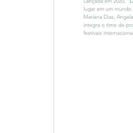
Lançada em 2020, “
D
Coluna do Vasques
#Descompl
lugar em um mundo lí
Mariana Dias, Angela 
integra o time de pr
Sessions
DESIMAGINAR
festivais internacio