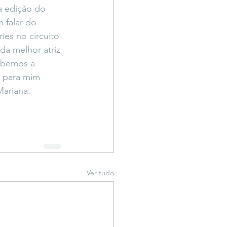
a edição do 
falar do 
es no circuito 
da melhor atriz 
ebemos a 
l para mim 
Mariana. 
Ver tudo