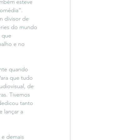
também esteve  
Comédia”. 
 divisor de 
éries do mundo 
 que 
balho e no 
ente quando 
ara que tudo 
diovisual, de 
as. Tivemos 
 dedicou tanto 
e lançar a 
” e demais 