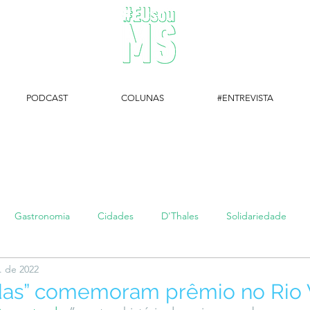
PODCAST
COLUNAS
#ENTREVISTA
#EUsouMS Entrevista: Descubra arte com a Galeria MEIA SETE
Gastronomia
Cidades
D'Thales
Solidariedade
. de 2022
#setembroamarelo
Luke do Dia
Arq + Cine
#publi
das” comemoram prêmio no Rio