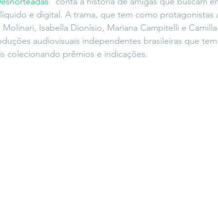
esnorteadas
” conta a história de amigas que buscam en
icaLara
#entrevista
Entre Palavras
Fora da Curva
quido e digital. A trama, que tem como protagonistas a
Molinari, Isabella Dionísio, Mariana Campitelli e Camill
oduções audiovisuais independentes brasileiras que tem
Saiba Direito
nais colecionando prêmios e indicações.