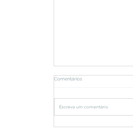
Comentários
Escreva um comentário
Espetáculo inspirado em
saberes indígenas estreia