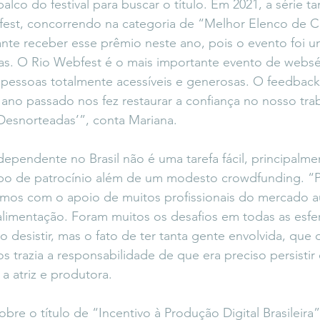
alco do festival para buscar o título. Em 2021, a série 
fest, concorrendo na categoria de “Melhor Elenco de 
te receber esse prêmio neste ano, pois o evento foi um
as. O Rio Webfest é o mais importante evento de webs
 pessoas totalmente acessíveis e generosas. O feedback
no passado nos fez restaurar a confiança no nosso tra
Desnorteadas’”, conta Mariana. 
dependente no Brasil não é uma tarefa fácil, principalm
po de patrocínio além de um modesto crowdfunding. “P
amos com o apoio de muitos profissionais do mercado au
limentação. Foram muitos os desafios em todas as esfer
o desistir, mas o fato de ter tanta gente envolvida, que
 trazia a responsabilidade de que era preciso persistir 
a atriz e produtora.
bre o título de “Incentivo à Produção Digital Brasileira