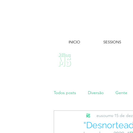
INICIO
SESSIONS
ÚLTIMAS NOTÍCIAS:
Todos posts
Diversão
Gente
eusoums
15 de dez
Papo de Mãe
#maratonei
“Desnortea