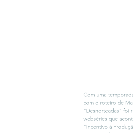
Com uma temporada c
com o roteiro de Mar
“Desnorteadas” foi r
webséries que aconte
“Incentivo à Produção