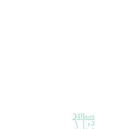
em Bonito e propõe
reflexão sobre a criação do
mundo
Onde dev
pergunta
todos qua
encontro 