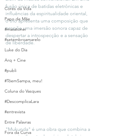
fusão única de batidas eletrônicas e 
Cores da Vida
influências da espiritualidade oriental, 
Papo de Mãe
o trio apresenta uma composição que 
propõe uma imersão sonora capaz de 
#maratonei
despertar a introspecção e a sensação 
#setembroamarelo
de liberdade.
Luke do Dia
Arq + Cine
#publi
#TôemSampa, meu!
Coluna do Vasques
#DescomplicaLara
#entrevista
Entre Palavras
"Mukunda" é uma obra que combina a 
Fora da Curva