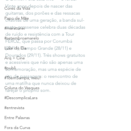
Vinte anos depois de nascer das 
Cores da Vida
guitarras, dos porões e das ressacas 
Papo de Mãe
criativas de uma geração, a banda sul-
mato-grossense celebra duas décadas 
#maratonei
de ruído e resistência com a Tour 
#setembroamarelo
FEROZ, que passa por Corumbá 
Luke do Dia
(22/11), Campo Grande (28/11) e 
Dourados (29/11). Três shows gratuitos 
Arq + Cine
e acessíveis que não são apenas uma 
#publi
comemoração, mas uma espécie de 
rito de passagem: o reencontro de 
#TôemSampa, meu!
uma matilha que nunca deixou de 
Coluna do Vasques
farejar o próprio som.
#DescomplicaLara
#entrevista
Entre Palavras
Fora da Curva