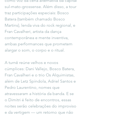
como voz da cena alternativa da capital 
sul-mato-grossense. Além disso, a tour 
traz participações especiais: Bosco 
Batera (também chamado Bosco 
Martins), lenda viva do rock regional, e 
Fran Cavalheri, artista da dança 
contemporânea e mente inventiva, 
ambas performances que prometem 
alargar o som, o corpo e o ritual.
A turnê reúne velhos e novos 
cúmplices: Dani Vallejo, Bosco Batera, 
Fran Cavalheri e o trio Os Alquimistas, 
além de Letz Spíndola, Adriel Santos e 
Pedro Laurentino, nomes que 
atravessaram a história da banda. E se 
o Dimitri é feito de encontros, essas 
noites serão celebrações do improviso 
e da vertigem — um retorno que não 