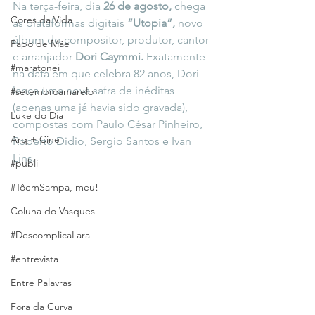
Na terça-feira, dia 
26 de agosto,
 chega 
Cores da Vida
às plataformas digitais 
“Utopia”, 
novo 
álbum do compositor, produtor, cantor 
Papo de Mãe
e arranjador 
Dori Caymmi.
 Exatamente 
#maratonei
na data em que celebra 82 anos, Dori 
lança uma nova safra de inéditas 
#setembroamarelo
(apenas uma já havia sido gravada), 
Luke do Dia
compostas com Paulo César Pinheiro, 
Arq + Cine
Roberto Didio, Sergio Santos e Ivan 
Lins.
#publi
#TôemSampa, meu!
Coluna do Vasques
#DescomplicaLara
#entrevista
Entre Palavras
Fora da Curva