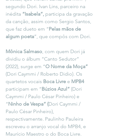
segundo Dori. Ivan Lins, parceiro na 
inédita 
“Isabela”,
 participa da gravação 
da canção, assim como Sergio Santos, 
que faz dueto em “
Pelas mãos de 
algum poeta
”, que compôs com Dori.
Mônica Salmaso
, com quem Dori já 
dividiu o álbum “Canto Sedutor” 
(2022), surge em “
O Nome da Moça”
(Dori Caymmi / Roberto Didio). Os 
quartetos vocais 
Boca Livre
 e 
MPB4 
participam em “
Búzios Azul”
 (Dori 
Caymmi / Paulo César Pinheiro) e 
“
Ninho de Vespa” (
Dori Caymmi / 
Paulo César Pinheiro), 
respectivamente. Paulinho Pauleira 
escreveu o arranjo vocal do MPB4, e 
Maurício Maestro o do Boca Livre.