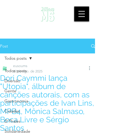
Post
Todos posts
eusoums
Todos posts
27 de ago. de 2025
Dori Caymmi lança
Diversão
"Utopia", álbum de
Gente
canções autorais, com as
Gastronomia
participações de Ivan Lins,
MPB4, Mônica Salmaso,
Cidades
Boca Livre e Sérgio
D'Thales
Santos
Solidariedade