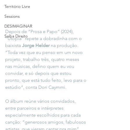
Território Livre
Sessions
DESIMAGINAR
Depois de “Prosa e Papo” (2024), 
Saiba Direito
“Utopia” repete a dobradinha com o 
baixista 
Jorge Helder
 na produção. 
“Toda vez que eu penso em um novo 
projeto, trabalho três, quatro meses 
nas músicas, defino quem eu vou 
convidar, e só depois que estou 
pronto, que está tudo feito, levo para o 
estúdio”, conta Dori Caymmi.
O álbum reúne vários convidados, 
entre parceiros e intérpretes 
especialmente escolhidos para cada 
canção: “generosos amigos, fabulosos 
artistas, que vieram cantar pra mim”, 