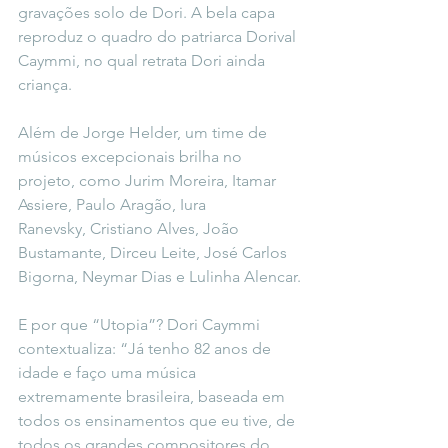
gravações solo de Dori. A bela capa 
reproduz o quadro do patriarca Dorival 
Caymmi, no qual retrata Dori ainda 
criança.
Além de Jorge Helder, um time de 
músicos excepcionais brilha no 
projeto, como Jurim Moreira, Itamar 
Assiere, Paulo Aragão, Iura 
Ranevsky, Cristiano Alves, João 
Bustamante, Dirceu Leite, José Carlos 
Bigorna, Neymar Dias e Lulinha Alencar.
E por que “Utopia”? Dori Caymmi 
contextualiza: “Já tenho 82 anos de 
idade e faço uma música 
extremamente brasileira, baseada em 
todos os ensinamentos que eu tive, de 
todos os grandes compositores do 