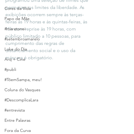
programou uma seleção de filmes que 
permeiam os limites da liberdade. As 
Cores da Vida
exibições ocorrem sempre às terças-
Papo de Mãe
feiras às 19 horas e às quintas-feiras, às 
#maratonei
15h com reprise às 19 horas, com 
público limitado a 10 pessoas, para 
#setembroamarelo
cumprimento das regras de 
Luke do Dia
distanciamento social e o uso da 
máscara é obrigatório.
Arq + Cine
#publi
#TôemSampa, meu!
Coluna do Vasques
#DescomplicaLara
#entrevista
Entre Palavras
Fora da Curva