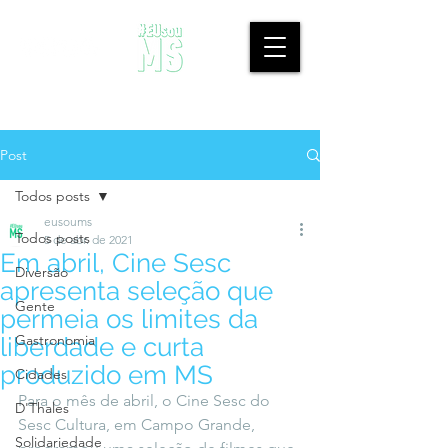
Post
Todos posts
eusoums
Todos posts
5 de abr. de 2021
Em abril, Cine Sesc
Diversão
apresenta seleção que
Gente
permeia os limites da
Gastronomia
liberdade e curta
produzido em MS
Cidades
Para o mês de abril, o Cine Sesc do 
D'Thales
Sesc Cultura, em Campo Grande, 
Solidariedade