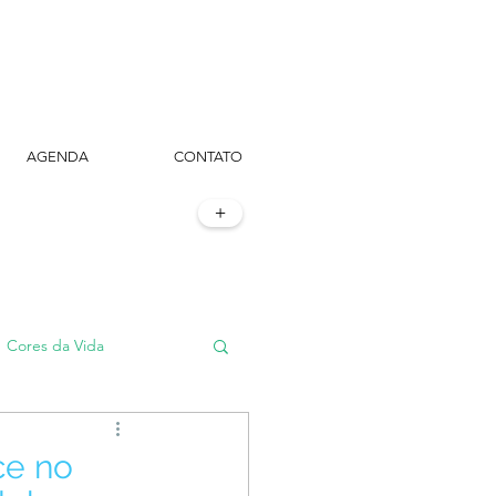
AGENDA
CONTATO
+
Cores da Vida
#TôemSampa, meu!
ce no