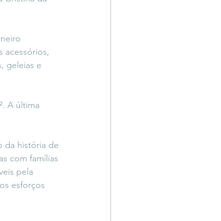
.
neiro 
s acessórios, 
 geleias e 
. A última 
 da história de 
s com famílias 
eis pela 
os esforços 