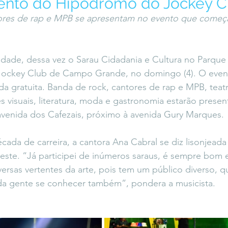
ento do Hipódromo do Jockey C
icaLara
#entrevista
Entre Palavras
Fora da Curva
ores de rap e MPB se apresentam no evento que começa
Saiba Direito
idade, dessa vez o Sarau Cidadania e Cultura no Parque 
Jockey Club de Campo Grande, no domingo (4). O even
da gratuita. Banda de rock, cantores de rap e MPB, teatr
es visuais, literatura, moda e gastronomia estarão presen
avenida dos Cafezais, próximo à avenida Gury Marques.
da de carreira, a cantora Ana Cabral se diz lisonjeada 
ste. “Já participei de inúmeros saraus, é sempre bom 
ersas vertentes da arte, pois tem um público diverso, 
m da gente se conhecer também”, pondera a musicista.