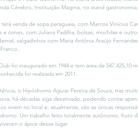
enda Cérebro, Instituição Magma, no stand gastronomia
 terá venda de sopa paraguaia, com Marcos Vinícius Car
s e cones, com Juliana Padilha, bolsas, mochilas e outro
Bernal, salgadinhos com Maria Antônia Araújo Fernandes,
 Franco.
lub foi inaugurado em 1944 e tem área de 547.425,10 m²
conhecida foi realizada em 2011.
ência, o Hipódromo Aguiar Pereira de Souza, traz muito
a, há décadas siga desativado, podendo contar apena
os vivem no local e, atualmente, são as únicas responsáv
romo. Um trabalho feito totalmente autônomo, fruto d
iveram o ápice desse lugar.