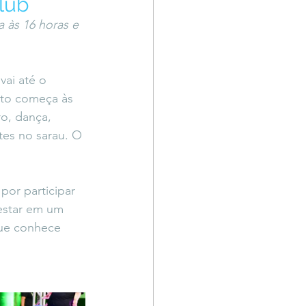
lub
Território Livre
 às 16 horas e 
vai até o 
to começa às 
o, dança, 
tes no sarau. O 
por participar 
estar em um 
que conhece 