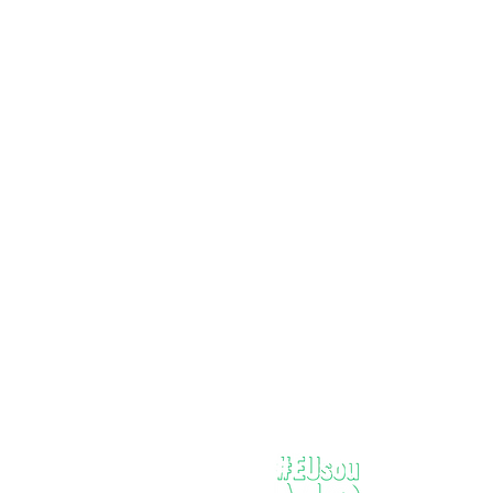
Concon lançam novo
podcast
Onde dev
pergunta
todos qua