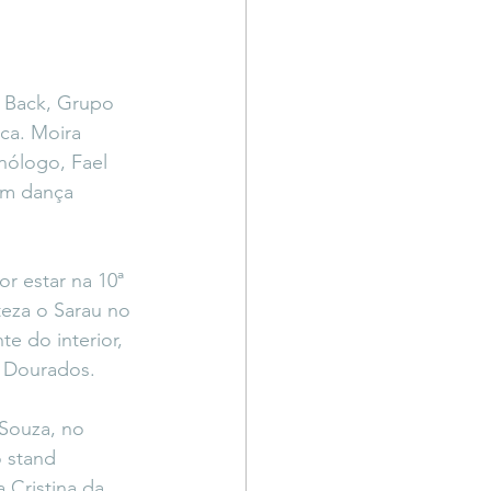
s Back, Grupo 
ca. Moira 
nólogo, Fael 
om dança 
r estar na 10ª 
teza o Sarau no 
e do interior, 
m Dourados.
Souza, no 
o stand 
 Cristina da 