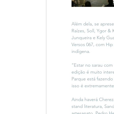
Além dela, se aprese
Raízes, Soll, Ygor &
Junqueira e Kely Gua
Versos 067, com Hip
indígena.
“Estar no sarau com 
edição é muito inter
Parque está fazendo e
isso é extremamente 
Ainda haverá Chereza
stand literatura, Sa
artesanato, Pedro He