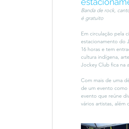
estacionam
Coluna do Vasques
#Descompl
Banda de rock, cant
é gratuito
Sessions
DESIMAGINAR
Em circulação pela c
estacionamento do 
16 horas e tem entra
cultura indígena, art
Jockey Club fica na 
Com mais de uma déca
de um evento como e
evento que reúne div
vários artistas, alé