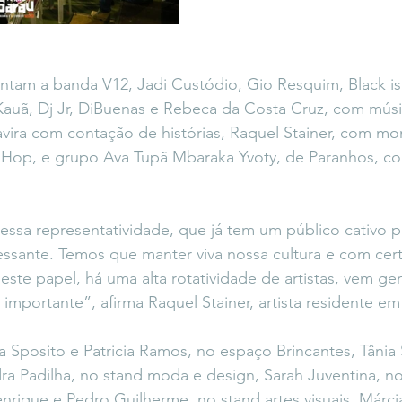
ntam a banda V12, Jadi Custódio, Gio Resquim, Black i
 Kauã, Dj Jr, DiBuenas e Rebeca da Costa Cruz, com músi
vira com contação de histórias, Raquel Stainer, com mo
 Hop, e grupo Ava Tupã Mbaraka Yvoty, de Paranhos, c
essa representatividade, que já tem um público cativo po
essante. Temos que manter viva nossa cultura e com cer
ste papel, há uma alta rotatividade de artistas, vem gent
importante”, afirma Raquel Stainer, artista residente e
 Sposito e Patricia Ramos, no espaço Brincantes, Tânia 
ndra Padilha, no stand moda e design, Sarah Juventina, n
nrique e Pedro Guilherme, no stand artes visuais, Márcia