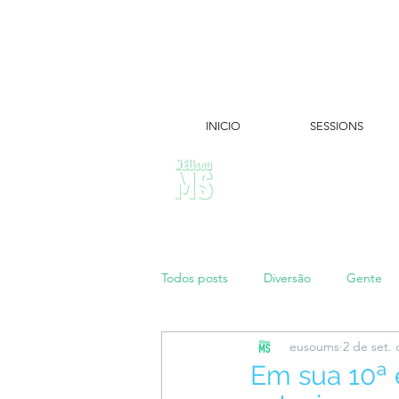
INICIO
SESSIONS
ÚLTIMAS NOTÍCIAS:
Todos posts
Diversão
Gente
eusoums
2 de set.
Papo de Mãe
#maratonei
Em sua 10ª 