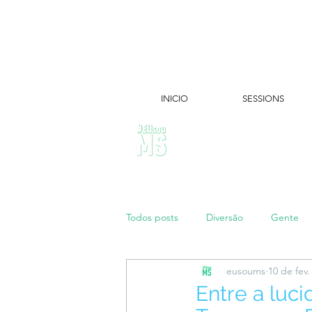
INICIO
SESSIONS
ÚLTIMAS NOTÍCIAS:
Todos posts
Diversão
Gente
eusoums
10 de fev.
Papo de Mãe
#maratonei
Entre a luc