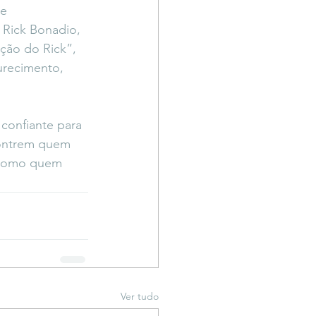
e 
 Rick Bonadio, 
ção do Rick”, 
urecimento, 
confiante para 
contrem quem 
— como quem 
Ver tudo