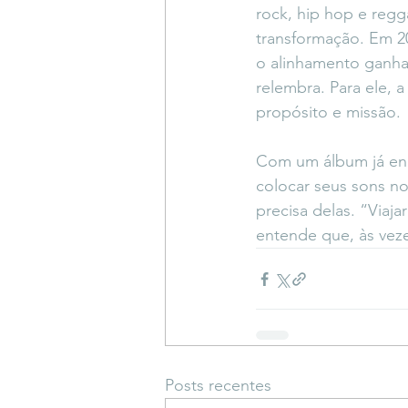
rock, hip hop e reg
transformação. Em 20
o alinhamento ganha
relembra. Para ele, 
propósito e missão.
Com um álbum já enc
colocar seus sons n
precisa delas. “Via
entende que, às vez
Posts recentes