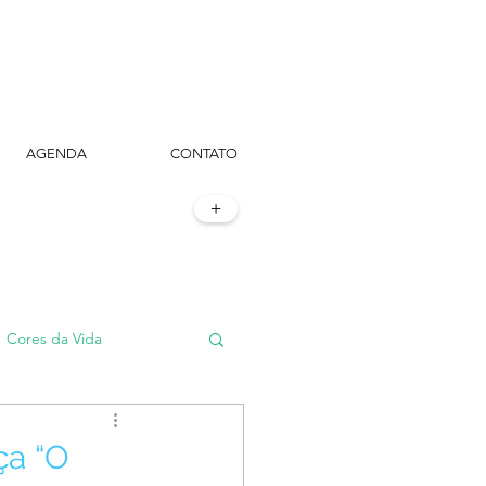
AGENDA
CONTATO
+
Cores da Vida
#TôemSampa, meu!
ça “O