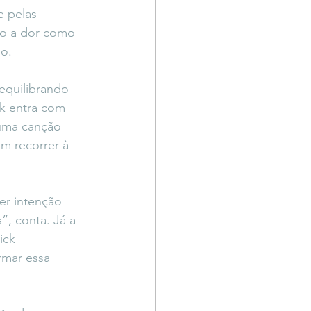
 pelas 
do a dor como 
o.
 equilibrando 
ck entra com 
 uma canção 
em recorrer à 
r intenção 
”, conta. Já a 
ick 
rmar essa 