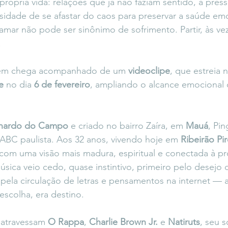
própria vida: relações que já não faziam sentido, a pres
sidade de se afastar do caos para preservar a saúde emo
mar não pode ser sinônimo de sofrimento. Partir, às ve
.
ém chega acompanhado de um 
videoclipe
, que estreia n
e
 no dia 
6 de fevereiro
, ampliando o alcance emocional
rnardo do Campo
 e criado no bairro Zaíra, em 
Mauá
, Pi
ABC paulista. Aos 32 anos, vivendo hoje em 
Ribeirão Pi
 com uma visão mais madura, espiritual e conectada à pró
sica veio cedo, quase instintivo, primeiro pelo desejo
pela circulação de letras e pensamentos na internet — at
escolha, era destino.
 atravessam 
O Rappa
, 
Charlie Brown Jr.
 e 
Natiruts
, seu 