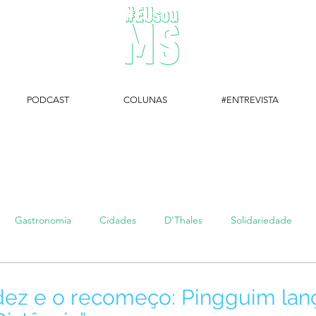
PODCAST
COLUNAS
#ENTREVISTA
#EUsouMS Entrevista: Descubra arte com a Galeria MEIA SETE
Gastronomia
Cidades
D'Thales
Solidariedade
#setembroamarelo
Luke do Dia
Arq + Cine
#publi
idez e o recomeço: Pingguim lan