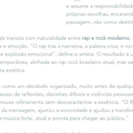
e assume a responsabilidade
próprias escolhas, encaran
passagem, não como destin
le transita com naturalidade entre 
rap e rock moderno
,
 e emoção. “O rap traz a narrativa, a palavra crua; o ro
 e explosão emocional”, define o artista. O resultado é
temporânea, alinhada ao rap rock brasileiro atual, mas s
a estética.
 como um desabafo organizado, muito antes de qualque
asceu de reflexões, decisões difíceis e vivências pessoais
ouxe refinamento sem descaracterizar a essência. “O R
a da mensagem, ajustou a sonoridade e ajudou a transfo
música forte, atual e pronta para chegar ao público.”