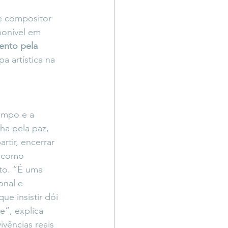
Território Livre
e compositor 
ponível em 
ento pela 
a artística na 
empo e a 
lha pela paz, 
tir, encerrar 
o como 
o. “É uma 
nal e 
e insistir dói 
e”, explica 
ivências reais 