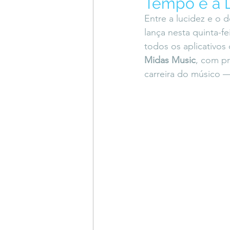
Tempo e a D
Coluna do Vasques
#Descompl
Entre a lucidez e o 
lança nesta quinta-fei
todos os aplicativos
Sessions
DESIMAGINAR
Midas Music
, com p
carreira do músico 