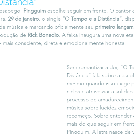
istância”
icaLara
#entrevista
Entre Palavras
Fora da Curva
desapego, 
Pingguim
 escolhe seguir em frente. O cantor 
ra, 
29 de janeiro
, o single 
“O Tempo e a Distância”
, dis
 de música e marcando oficialmente seu 
primeiro lançam
Saiba Direito
rodução de 
Rick Bonadio
. A faixa inaugura uma nova etap
— mais consciente, direta e emocionalmente honesta.
Sem romantizar a dor, “O T
Distância” fala sobre a esco
mesmo quando isso exige par
ciclos e atravessar a solidã
processo de amadureciment
música sobre lucidez emocio
recomeço. Sobre entender qu
mais do que seguir em frent
Pingguim. A letra nasce de v