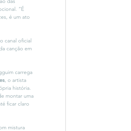
são das 
cional. “É 
zes, é um ato 
o canal oficial 
 da canção em 
ngguim carrega 
res
, o artista 
pria história. 
 de montar uma 
é ficar claro 
som mistura 