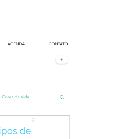
AGENDA
CONTATO
+
Cores da Vida
#TôemSampa, meu!
tipos de