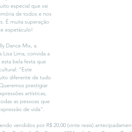
uito especial que vai 
emória de todos e nos 
s. É muita superação 
te espetáculo! 
lly Dance Mix, a 
a Lisa Lima, convida a 
 esta bela festa que 
ultural: "Este 
uito diferente de tudo 
 Queremos prestigiar 
xpressões artísticas, 
 todas as pessoas que 
expressão de vida". 
endo vendidos por R$ 20,00 (vinte reais) antecipadamen