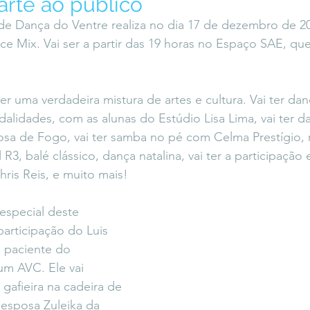
arte ao público
icaLara
#entrevista
Entre Palavras
Fora da Curva
de Dança do Ventre realiza no dia 17 de dezembro de 2
ce Mix. Vai ser a partir das 19 horas no Espaço SAE, que 
Saiba Direito
er uma verdadeira mistura de artes e cultura. Vai ter dan
alidades, com as alunas do Estúdio Lisa Lima, vai ter d
a de Fogo, vai ter samba no pé com Celma Prestígio, r
3, balé clássico, dança natalina, vai ter a participação 
hris Reis, e muito mais!
special deste 
participação do Luis 
 paciente do 
um AVC. Ele vai 
afieira na cadeira de 
esposa Zuleika da 