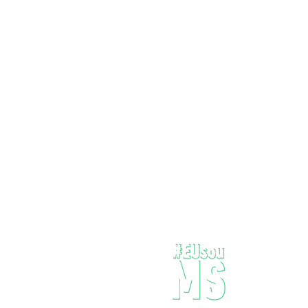
mundo
Onde dev
pergunta
todos qua
encontro 
Por isso 