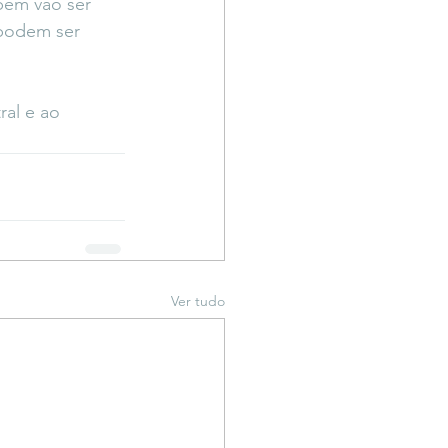
bém vão ser 
 podem ser 
al e ao 
Ver tudo