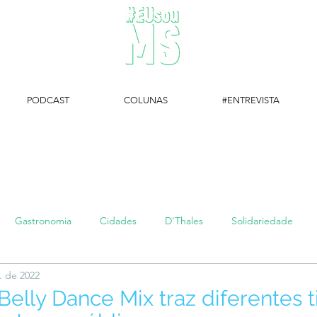
PODCAST
COLUNAS
#ENTREVISTA
#EUsouMS Entrevista: Descubra arte com a Galeria MEIA SETE
Gastronomia
Cidades
D'Thales
Solidariedade
. de 2022
#setembroamarelo
Luke do Dia
Arq + Cine
#publi
Belly Dance Mix traz diferentes 