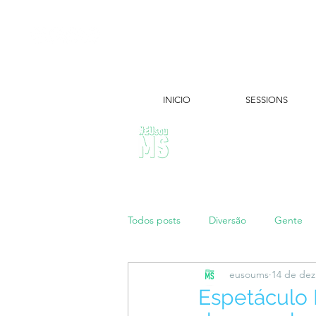
INICIO
SESSIONS
ÚLTIMAS NOTÍCIAS:
Todos posts
Diversão
Gente
eusoums
14 de dez
Papo de Mãe
#maratonei
Espetáculo 