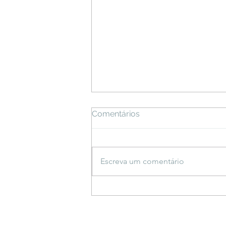
Comentários
Escreva um comentário
Espetáculo inspirado em
saberes indígenas estreia
em Bonito e propõe
reflexão sobre a criação do