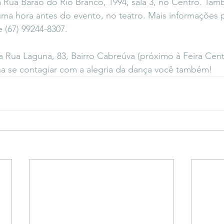
na Rua Barão do Rio Branco, 1994, sala 3, no Centro. Tam
uma hora antes do evento, no teatro. Mais informações
 (67) 99244-8307.
 Rua Laguna, 83, Bairro Cabreúva (próximo à Feira Centr
a se contagiar com a alegria da dança você também!