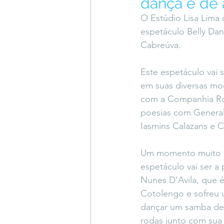
dança e de 
Coluna do Vasques
#Descompl
O Estúdio Lisa Lima 
espetáculo Belly Dan
Cabreúva.
Sessions
DESIMAGINAR
Este espetáculo vai s
em suas diversas mod
com a Companhia Ros
poesias com General R
Iasmins Calazans e C
Um momento muito e
espetáculo vai ser a 
Nunes D'Avila, que é
Cotolengo e sofreu 
dançar um samba de g
rodas junto com sua 