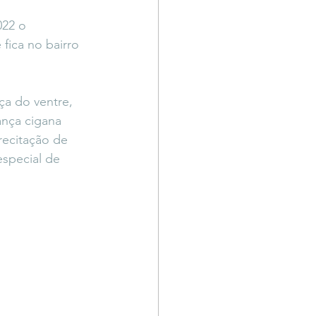
Território Livre
022 o 
fica no bairro 
ça do ventre, 
ança cigana 
ecitação de 
especial de 