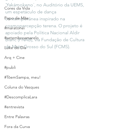
´Yakámokeno´, no Auditório da UEMS, 
Cores da Vida
um espetáculo de dança 
Papo de Mãe
contemporânea inspirado na 
cosmopercepção terena. O projeto é 
#maratonei
apoiado pela Política Nacional Aldir 
#setembroamarelo
Blanc (PNAB), via Fundação de Cultura 
de Mato Grosso do Sul (FCMS).
Luke do Dia
Arq + Cine
#publi
#TôemSampa, meu!
Coluna do Vasques
#DescomplicaLara
#entrevista
Entre Palavras
Fora da Curva