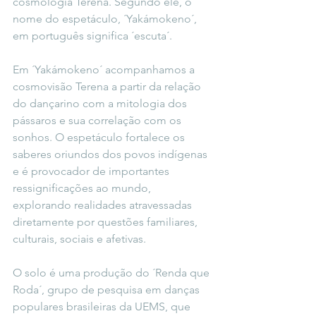
cosmologia Terena. Segundo ele, o 
nome do espetáculo, ´Yakámokeno´, 
em português significa ´escuta´.
Em ´Yakámokeno´ acompanhamos a 
cosmovisão Terena a partir da relação 
do dançarino com a mitologia dos 
pássaros e sua correlação com os 
sonhos. O espetáculo fortalece os 
saberes oriundos dos povos indígenas 
e é provocador de importantes 
ressignificações ao mundo, 
explorando realidades atravessadas 
diretamente por questões familiares, 
culturais, sociais e afetivas.
O solo é uma produção do ´Renda que 
Roda´, grupo de pesquisa em danças 
populares brasileiras da UEMS, que 