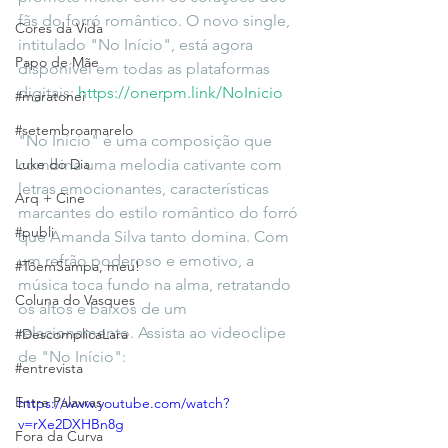
fãs do forró romântico. O novo single, 
Cores da Vida
intitulado "No Início", está agora 
Papo de Mãe
disponível em todas as plataformas 
digitais: 
https://onerpm.link/NoInicio
#maratonei
#setembroamarelo
"No Início" é uma composição que 
Luke do Dia
combina uma melodia cativante com 
letras emocionantes, características 
Arq + Cine
marcantes do estilo romântico do forró 
#publi
que Amanda Silva tanto domina. Com 
um refrão poderoso e emotivo, a 
#TôemSampa, meu!
música toca fundo na alma, retratando 
Coluna do Vasques
os altos e baixos de um 
relacionamento. Assista ao videoclipe 
#DescomplicaLara
de "No Início": 
#entrevista
Entre Palavras
https://www.youtube.com/watch?
v=rXe2DXHBn8g
Fora da Curva