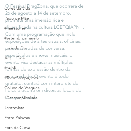
O Festival DragZona, que ocorrerá de 
Cores da Vida
26 de agosto a 14 de setembro, 
Papo de Mãe
promete uma imersão rica e 
diversificada na cultura LGBTQIAPN+. 
#maratonei
Com uma programação que inclui 
#setembroamarelo
exposições de artes visuais, oficinas, 
Luke do Dia
palestras, rodas de conversa, 
espetáculos e shows musicais, o 
Arq + Cine
evento visa destacar as múltiplas 
#publi
formas de expressão dentro da 
comunidade. O evento é todo 
#TôemSampa, meu!
gratuito, contará com intérprete de 
Coluna do Vasques
libras e ocorre em diversos locais de 
Campo Grande.
#DescomplicaLara
#entrevista
Entre Palavras
Fora da Curva