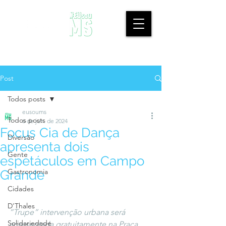
Post
Todos posts
eusoums
Todos posts
6 de jun. de 2024
Focus Cia de Dança
Diversão
apresenta dois
Gente
espetáculos em Campo
Gastronomia
Grande
Cidades
D'Thales
”Trupe” intervenção urbana será 
Solidariedade
apresentada gratuitamente na Praça 