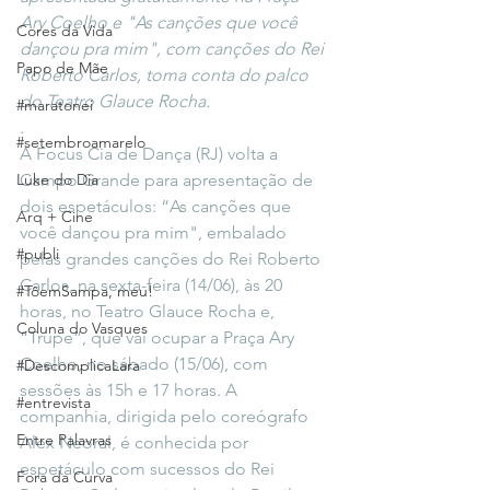
Ary Coelho e "As canções que você 
Cores da Vida
dançou pra mim", com canções do Rei 
Papo de Mãe
Roberto Carlos, toma conta do palco 
do Teatro Glauce Rocha.
#maratonei
.
#setembroamarelo
A Focus Cia de Dança (RJ) volta a 
Luke do Dia
Campo Grande para apresentação de 
dois espetáculos: “As canções que 
Arq + Cine
você dançou pra mim", embalado 
#publi
pelas grandes canções do Rei Roberto 
Carlos, na sexta-feira (14/06), às 20 
#TôemSampa, meu!
horas, no Teatro Glauce Rocha e, 
Coluna do Vasques
“Trupe”, que vai ocupar a Praça Ary 
Coelho, no sábado (15/06), com 
#DescomplicaLara
sessões às 15h e 17 horas. A 
#entrevista
companhia, dirigida pelo coreógrafo 
Entre Palavras
Alex Neoral, é conhecida por 
espetáculo com sucessos do Rei 
Fora da Curva