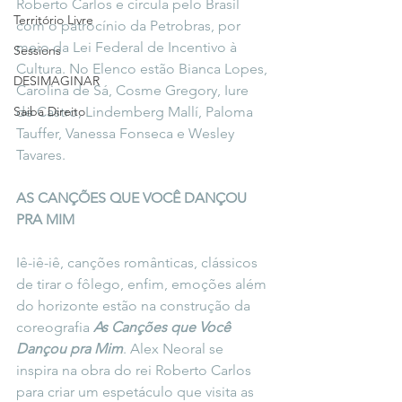
Roberto Carlos e circula pelo Brasil 
Território Livre
com o patrocínio da Petrobras, por 
meio da Lei Federal de Incentivo à 
Sessions
Cultura. No Elenco estão Bianca Lopes, 
DESIMAGINAR
Carolina de Sá, Cosme Gregory, Iure 
Saiba Direito
de Castro, Lindemberg Mallí, Paloma 
Tauffer, Vanessa Fonseca e Wesley 
Tavares.
AS CANÇÕES QUE VOCÊ DANÇOU 
PRA MIM
Iê-iê-iê, canções românticas, clássicos 
de tirar o fôlego, enfim, emoções além 
do horizonte estão na construção da 
coreografia 
As Canções que Você 
Dançou pra Mim
. Alex Neoral se 
inspira na obra do rei Roberto Carlos 
para criar um espetáculo que visita as 